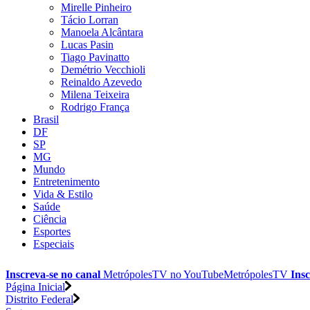
Mirelle Pinheiro
Tácio Lorran
Manoela Alcântara
Lucas Pasin
Tiago Pavinatto
Demétrio Vecchioli
Reinaldo Azevedo
Milena Teixeira
Rodrigo França
Brasil
DF
SP
MG
Mundo
Entretenimento
Vida & Estilo
Saúde
Ciência
Esportes
Especiais
Inscreva-se no canal
MetrópolesTV no
YouTube
MetrópolesTV
Insc
Página Inicial
Distrito Federal