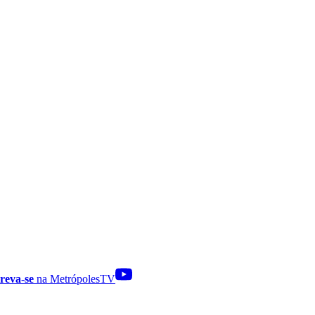
reva-se
na MetrópolesTV