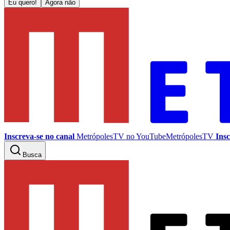
Eu quero!
Agora não
Inscreva-se no canal
MetrópolesTV no
YouTube
MetrópolesTV
Insc
Busca