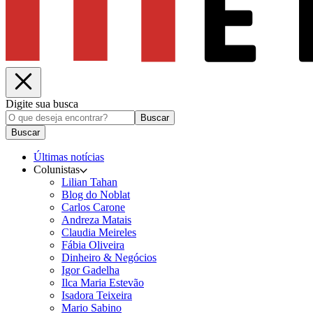
Digite sua busca
Buscar
Buscar
Últimas notícias
Colunistas
Lilian Tahan
Blog do Noblat
Carlos Carone
Andreza Matais
Claudia Meireles
Fábia Oliveira
Dinheiro & Negócios
Igor Gadelha
Ilca Maria Estevão
Isadora Teixeira
Mario Sabino