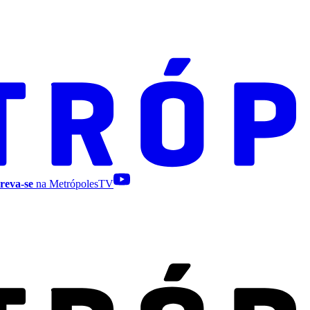
reva-se
na MetrópolesTV