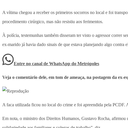
A vítima chegou a receber os primeiros socorros no local e foi tra
procedimento cirúrgico, mas não resistiu aos ferimentos.
À polícia, testemunhas também disseram ter visto o agressor correr 
ex-marido já havia dado sinais de que estava planejando algo contra e
Entre no canal de WhatsApp
do
Metrópoles
Veja o comentário dele, em tom de ameaça, na postagem da ex-es
A faca utilizada ficou no local do crime e foi apreendida pela PCDF. 
Em nota, o ministro dos Direitos Humanos, Gustavo Rocha, afirmou qu
solidariedade aos familiares e colegas de trabalho”, diz.