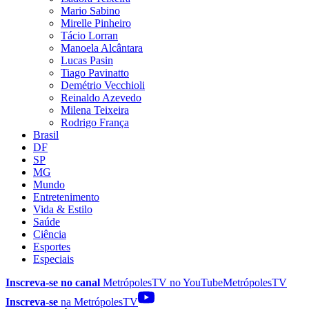
Mario Sabino
Mirelle Pinheiro
Tácio Lorran
Manoela Alcântara
Lucas Pasin
Tiago Pavinatto
Demétrio Vecchioli
Reinaldo Azevedo
Milena Teixeira
Rodrigo França
Brasil
DF
SP
MG
Mundo
Entretenimento
Vida & Estilo
Saúde
Ciência
Esportes
Especiais
Inscreva-se no canal
MetrópolesTV no
YouTube
MetrópolesTV
Inscreva-se
na MetrópolesTV