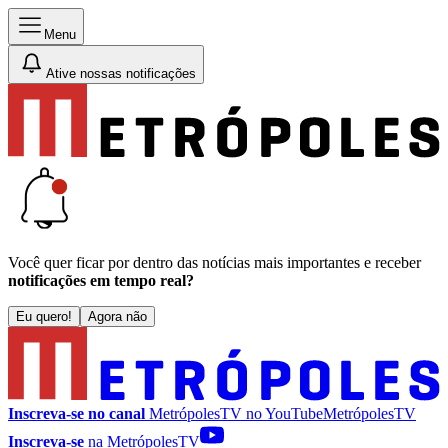
Menu
Ative nossas notificações
Você quer ficar por dentro das notícias mais importantes e receber
notificações em tempo real?
Eu quero!
Agora não
Inscreva-se no canal
MetrópolesTV no
YouTube
MetrópolesTV
Inscreva-se
na MetrópolesTV