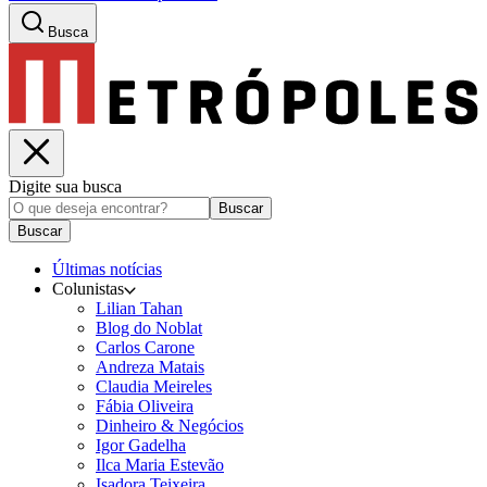
Busca
Digite sua busca
Buscar
Buscar
Últimas notícias
Colunistas
Lilian Tahan
Blog do Noblat
Carlos Carone
Andreza Matais
Claudia Meireles
Fábia Oliveira
Dinheiro & Negócios
Igor Gadelha
Ilca Maria Estevão
Isadora Teixeira