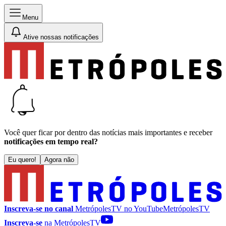
Menu
Ative nossas notificações
Você quer ficar por dentro das notícias mais importantes e receber
notificações em tempo real?
Eu quero!
Agora não
Inscreva-se no canal
MetrópolesTV no
YouTube
MetrópolesTV
Inscreva-se
na MetrópolesTV