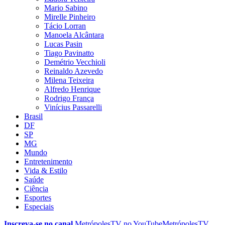
Mario Sabino
Mirelle Pinheiro
Tácio Lorran
Manoela Alcântara
Lucas Pasin
Tiago Pavinatto
Demétrio Vecchioli
Reinaldo Azevedo
Milena Teixeira
Alfredo Henrique
Rodrigo França
Vinícius Passarelli
Brasil
DF
SP
MG
Mundo
Entretenimento
Vida & Estilo
Saúde
Ciência
Esportes
Especiais
Inscreva-se no canal
MetrópolesTV no
YouTube
MetrópolesTV