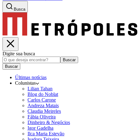
Busca
Digite sua busca
Buscar
Buscar
Últimas notícias
Colunistas
Lilian Tahan
Blog do Noblat
Carlos Carone
Andreza Matais
Claudia Meireles
Fábia Oliveira
Dinheiro & Negócios
Igor Gadelha
Ilca Maria Estevão
Isadora Teixeira