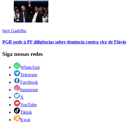
Igor Gadelha
PGR pede à PF diligências sobre denúncia contra vice de Flávio
Siga nossas redes
WhatsApp
Telegram
Facebook
Instagram
X
YouTube
Tiktok
Kwai