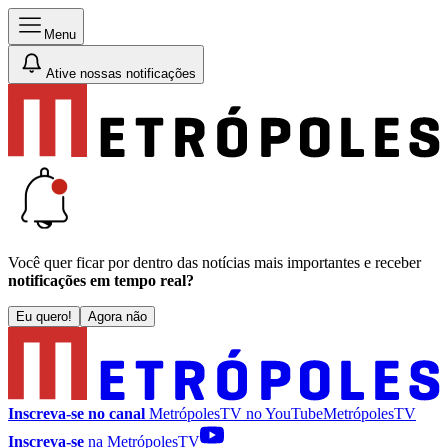
Menu
Ative nossas notificações
Você quer ficar por dentro das notícias mais importantes e receber
notificações em tempo real?
Eu quero!
Agora não
Inscreva-se no canal
MetrópolesTV no
YouTube
MetrópolesTV
Inscreva-se
na MetrópolesTV