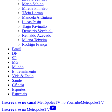
Mario Sabino
Mirelle Pinheiro
Tácio Lorran
Manoela Alcântara
Lucas Pasin
Tiago Pavinatto
Demétrio Vecchioli
Reinaldo Azevedo
Milena Teixeira
Rodrigo França
Brasil
DF
SP
MG
Mundo
Entretenimento
Vida & Estilo
Saúde
Ciência
Esportes
Especiais
Inscreva-se no canal
MetrópolesTV no
YouTube
MetrópolesTV
Inscreva-se
na MetrópolesTV