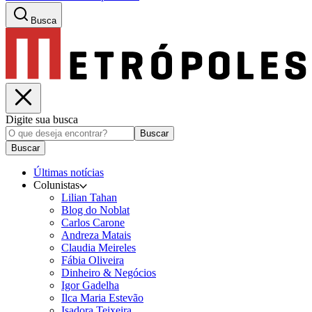
Busca
Digite sua busca
Buscar
Buscar
Últimas notícias
Colunistas
Lilian Tahan
Blog do Noblat
Carlos Carone
Andreza Matais
Claudia Meireles
Fábia Oliveira
Dinheiro & Negócios
Igor Gadelha
Ilca Maria Estevão
Isadora Teixeira