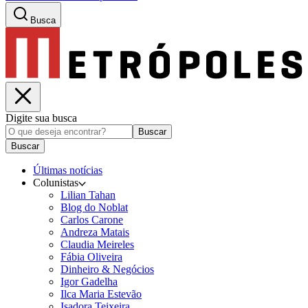
Busca
Digite sua busca
Buscar
Buscar
Últimas notícias
Colunistas
Lilian Tahan
Blog do Noblat
Carlos Carone
Andreza Matais
Claudia Meireles
Fábia Oliveira
Dinheiro & Negócios
Igor Gadelha
Ilca Maria Estevão
Isadora Teixeira