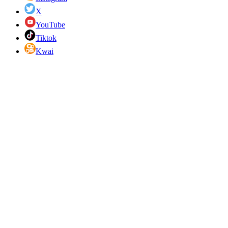
X
YouTube
Tiktok
Kwai