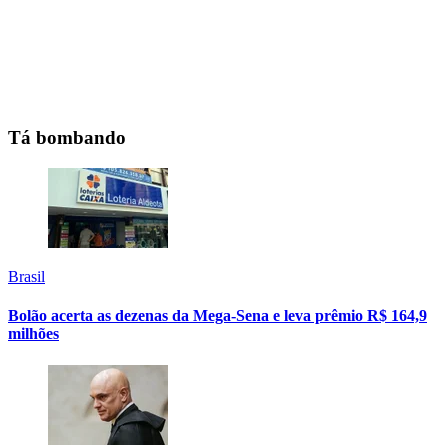
Tá bombando
Brasil
Bolão acerta as dezenas da Mega-Sena e leva prêmio R$ 164,9
milhões