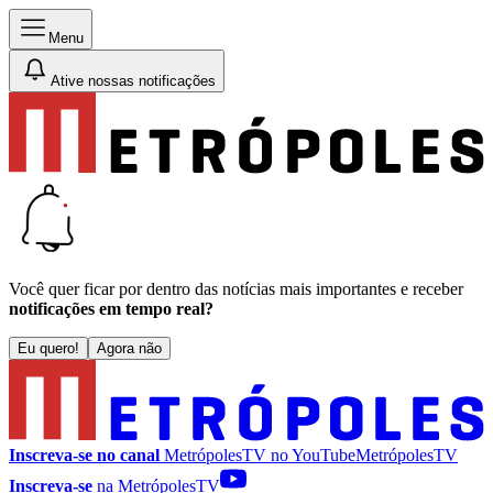
Menu
Ative nossas notificações
Você quer ficar por dentro das notícias mais importantes e receber
notificações em tempo real?
Eu quero!
Agora não
Inscreva-se no canal
MetrópolesTV no
YouTube
MetrópolesTV
Inscreva-se
na MetrópolesTV