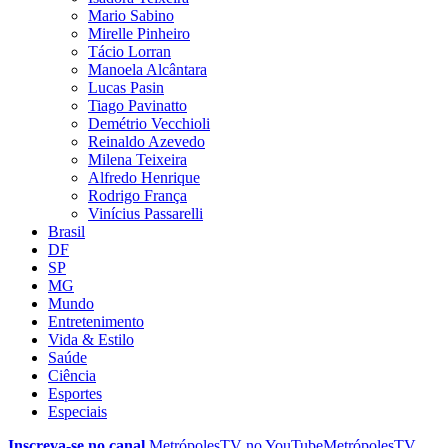
Mario Sabino
Mirelle Pinheiro
Tácio Lorran
Manoela Alcântara
Lucas Pasin
Tiago Pavinatto
Demétrio Vecchioli
Reinaldo Azevedo
Milena Teixeira
Alfredo Henrique
Rodrigo França
Vinícius Passarelli
Brasil
DF
SP
MG
Mundo
Entretenimento
Vida & Estilo
Saúde
Ciência
Esportes
Especiais
Inscreva-se no canal
MetrópolesTV no
YouTube
MetrópolesTV