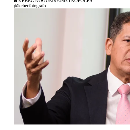
KEBEC NOGUEIRA/METRÓPOLES
@kebecfotografo