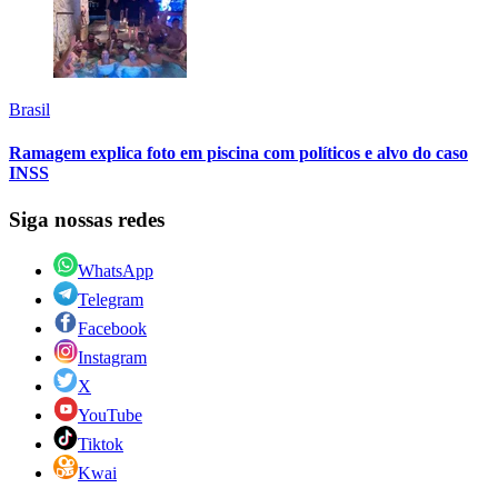
Brasil
Ramagem explica foto em piscina com políticos e alvo do caso
INSS
Siga nossas redes
WhatsApp
Telegram
Facebook
Instagram
X
YouTube
Tiktok
Kwai