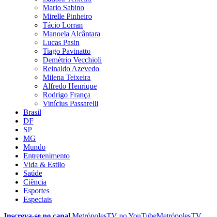
Mario Sabino
Mirelle Pinheiro
Tácio Lorran
Manoela Alcântara
Lucas Pasin
Tiago Pavinatto
Demétrio Vecchioli
Reinaldo Azevedo
Milena Teixeira
Alfredo Henrique
Rodrigo França
Vinícius Passarelli
Brasil
DF
SP
MG
Mundo
Entretenimento
Vida & Estilo
Saúde
Ciência
Esportes
Especiais
Inscreva-se no canal
MetrópolesTV no
YouTube
MetrópolesTV