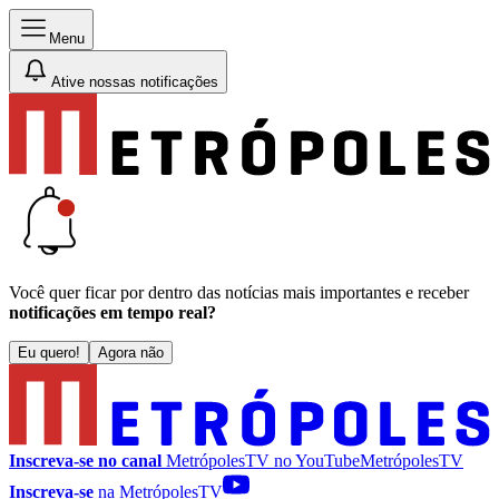
Menu
Ative nossas notificações
Você quer ficar por dentro das notícias mais importantes e receber
notificações em tempo real?
Eu quero!
Agora não
Inscreva-se no canal
MetrópolesTV no
YouTube
MetrópolesTV
Inscreva-se
na MetrópolesTV