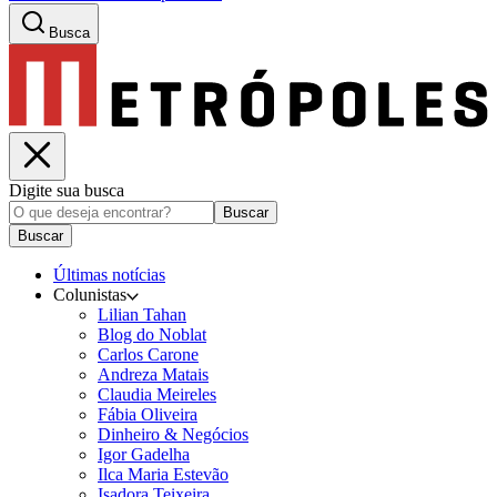
Busca
Digite sua busca
Buscar
Buscar
Últimas notícias
Colunistas
Lilian Tahan
Blog do Noblat
Carlos Carone
Andreza Matais
Claudia Meireles
Fábia Oliveira
Dinheiro & Negócios
Igor Gadelha
Ilca Maria Estevão
Isadora Teixeira