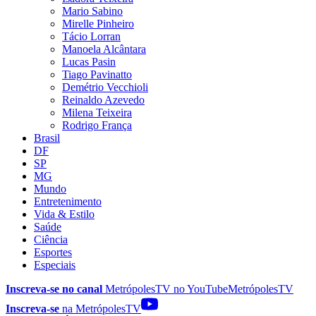
Mario Sabino
Mirelle Pinheiro
Tácio Lorran
Manoela Alcântara
Lucas Pasin
Tiago Pavinatto
Demétrio Vecchioli
Reinaldo Azevedo
Milena Teixeira
Rodrigo França
Brasil
DF
SP
MG
Mundo
Entretenimento
Vida & Estilo
Saúde
Ciência
Esportes
Especiais
Inscreva-se no canal
MetrópolesTV no
YouTube
MetrópolesTV
Inscreva-se
na MetrópolesTV