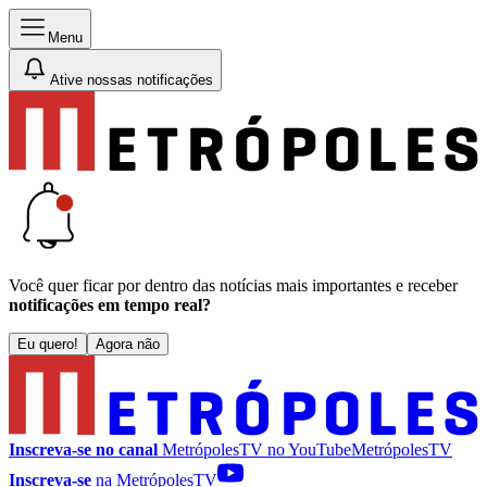
Menu
Ative nossas notificações
Você quer ficar por dentro das notícias mais importantes e receber
notificações em tempo real?
Eu quero!
Agora não
Inscreva-se no canal
MetrópolesTV no
YouTube
MetrópolesTV
Inscreva-se
na MetrópolesTV