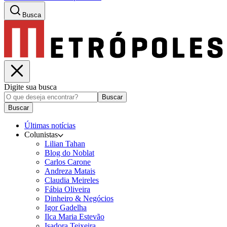
Busca
Digite sua busca
Buscar
Buscar
Últimas notícias
Colunistas
Lilian Tahan
Blog do Noblat
Carlos Carone
Andreza Matais
Claudia Meireles
Fábia Oliveira
Dinheiro & Negócios
Igor Gadelha
Ilca Maria Estevão
Isadora Teixeira