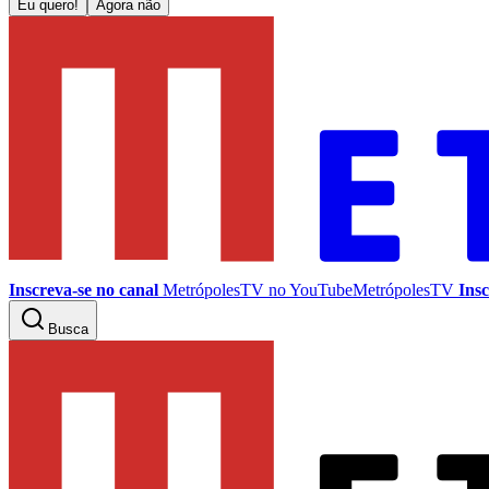
Eu quero!
Agora não
Inscreva-se no canal
MetrópolesTV no
YouTube
MetrópolesTV
Insc
Busca