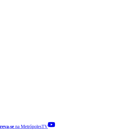
reva-se
na MetrópolesTV