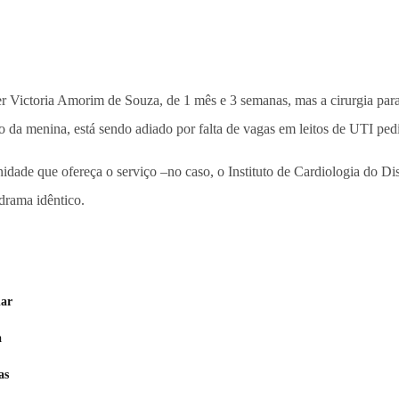
r Victoria Amorim de Souza, de 1 mês e 3 semanas, mas a cirurgia para 
 da menina, está sendo adiado por falta de vagas em leitos de UTI pedi
ade que ofereça o serviço –no caso, o Instituto de Cardiologia do Dis
drama idêntico.
nar
a
as