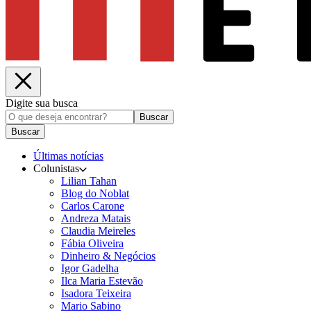
Digite sua busca
Buscar
Buscar
Últimas notícias
Colunistas
Lilian Tahan
Blog do Noblat
Carlos Carone
Andreza Matais
Claudia Meireles
Fábia Oliveira
Dinheiro & Negócios
Igor Gadelha
Ilca Maria Estevão
Isadora Teixeira
Mario Sabino