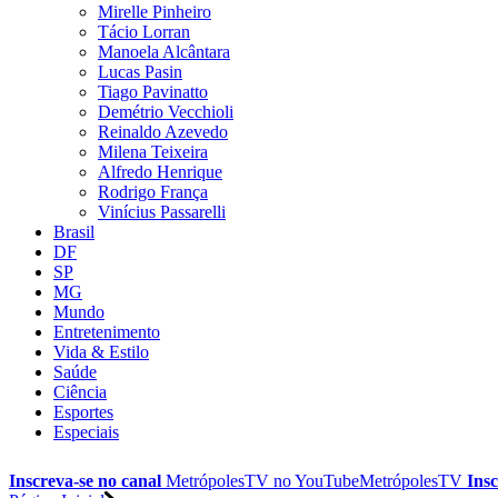
Mirelle Pinheiro
Tácio Lorran
Manoela Alcântara
Lucas Pasin
Tiago Pavinatto
Demétrio Vecchioli
Reinaldo Azevedo
Milena Teixeira
Alfredo Henrique
Rodrigo França
Vinícius Passarelli
Brasil
DF
SP
MG
Mundo
Entretenimento
Vida & Estilo
Saúde
Ciência
Esportes
Especiais
Inscreva-se no canal
MetrópolesTV no
YouTube
MetrópolesTV
Insc