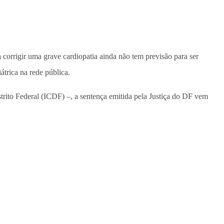
corrigir uma grave cardiopatia ainda não tem previsão para ser
átrica na rede pública.
trito Federal (ICDF) –, a sentença emitida pela Justiça do DF vem