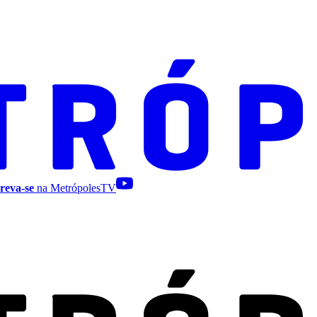
reva-se
na MetrópolesTV