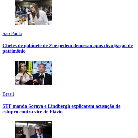
São Paulo
Chefes de gabinete de Zoe pedem demissão após divulgação de
patrimônio
Brasil
STF manda Soraya e Lindbergh explicarem acusação de
estupro contra vice de Flávio