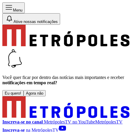
Menu
Ative nossas notificações
Você quer ficar por dentro das notícias mais importantes e receber
notificações em tempo real?
Eu quero!
Agora não
Inscreva-se no canal
MetrópolesTV no
YouTube
MetrópolesTV
Inscreva-se
na MetrópolesTV