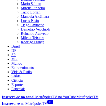
Mario Sabino
Mirelle Pinheiro
Tácio Lorran
Manoela Alcântara
Lucas Pasin
Tiago Pavinatto
Demétrio Vecchioli
Reinaldo Azevedo
Milena Teixeira
Rodrigo França
Brasil
DF
SP
MG
Mundo
Entretenimento
Vida & Estilo
Saúde
Ciência
Esportes
Especiais
Inscreva-se no canal
MetrópolesTV no
YouTube
MetrópolesTV
Inscreva-se
na MetrópolesTV