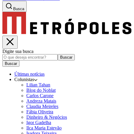
Busca
Digite sua busca
Buscar
Buscar
Últimas notícias
Colunistas
Lilian Tahan
Blog do Noblat
Carlos Carone
Andreza Matais
Claudia Meireles
Fábia Oliveira
Dinheiro & Negócios
Igor Gadelha
Ilca Maria Estevão
Isadora Teixeira