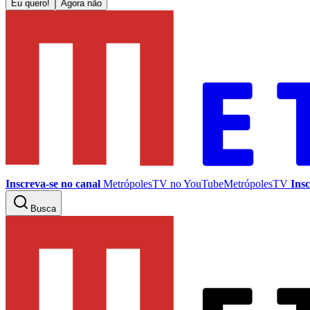
Eu quero!
Agora não
Inscreva-se no canal
MetrópolesTV no
YouTube
MetrópolesTV
Insc
Busca