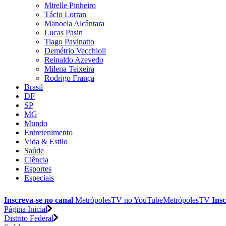
Mirelle Pinheiro
Tácio Lorran
Manoela Alcântara
Lucas Pasin
Tiago Pavinatto
Demétrio Vecchioli
Reinaldo Azevedo
Milena Teixeira
Rodrigo França
Brasil
DF
SP
MG
Mundo
Entretenimento
Vida & Estilo
Saúde
Ciência
Esportes
Especiais
Inscreva-se no canal
MetrópolesTV no
YouTube
MetrópolesTV
Insc
Página Inicial
Distrito Federal