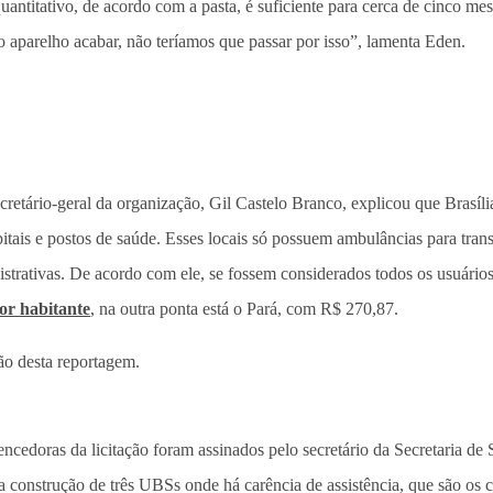
ntitativo, de acordo com a pasta, é suficiente para cerca de cinco mes
e o aparelho acabar, não teríamos que passar por isso”, lamenta Eden.
rio-geral da organização, Gil Castelo Branco, explicou que Brasília v
itais e postos de saúde. Esses locais só possuem ambulâncias para trans
inistrativas. De acordo com ele, se fossem considerados todos os usuár
or habitante
, na outra ponta está o Pará, com R$ 270,87.
ão desta reportagem.
cedoras da licitação foram assinados pelo secretário da Secretaria de
a a construção de três UBSs onde há carência de assistência, que são o