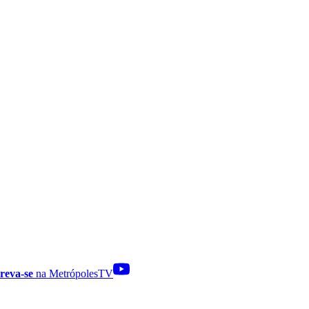
reva-se
na MetrópolesTV