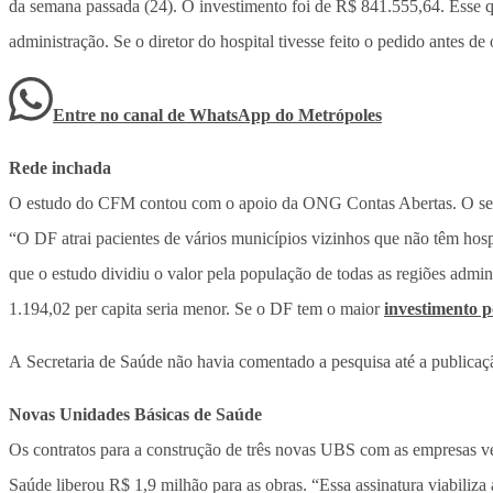
da semana passada (24). O investimento foi de R$ 841.555,64. Esse qua
administração. Se o diretor do hospital tivesse feito o pedido antes d
Entre no canal de WhatsApp
do
Metrópoles
Rede inchada
O estudo do CFM contou com o apoio da ONG Contas Abertas. O secretá
“O DF atrai pacientes de vários municípios vizinhos que não têm hosp
que o estudo dividiu o valor pela população de todas as regiões adm
1.194,02 per capita seria menor. Se o DF tem o maior
investimento p
A Secretaria de Saúde não havia comentado a pesquisa até a publicaç
Novas Unidades Básicas de Saúde
Os contratos para a construção de três novas UBS com as empresas ven
Saúde liberou R$ 1,9 milhão para as obras. “Essa assinatura viabiliz