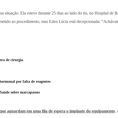
a situação. Ela esteve durante 25 dias ao lado do tio, no Hospital de
 submetido ao procedimento, mas Eden Lúcia está decepcionada: “Acháva
era de cirurgia
hormonal por falta de reagentes
e Saúde sobre marcapassos
que aguardam em uma fila de espera o implante do equipamento
.