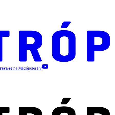
reva-se
na MetrópolesTV