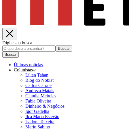
Digite sua busca
Buscar
Buscar
Últimas notícias
Colunistas
Lilian Tahan
Blog do Noblat
Carlos Carone
Andreza Matais
Claudia Meireles
Fábia Oliveira
Dinheiro & Negócios
Igor Gadelha
Ilca Maria Estevão
Isadora Teixeira
Mario Sabino