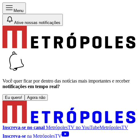
Menu
Ative nossas notificações
Você quer ficar por dentro das notícias mais importantes e receber
notificações em tempo real?
Eu quero!
Agora não
Inscreva-se no canal
MetrópolesTV no
YouTube
MetrópolesTV
Inscreva-se
na MetrópolesTV