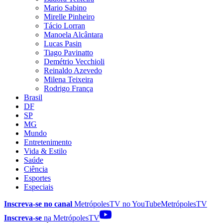
Mario Sabino
Mirelle Pinheiro
Tácio Lorran
Manoela Alcântara
Lucas Pasin
Tiago Pavinatto
Demétrio Vecchioli
Reinaldo Azevedo
Milena Teixeira
Rodrigo França
Brasil
DF
SP
MG
Mundo
Entretenimento
Vida & Estilo
Saúde
Ciência
Esportes
Especiais
Inscreva-se no canal
MetrópolesTV no
YouTube
MetrópolesTV
Inscreva-se
na MetrópolesTV