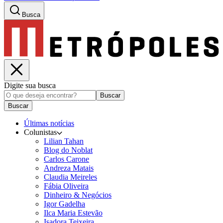
Busca
Digite sua busca
Buscar
Buscar
Últimas notícias
Colunistas
Lilian Tahan
Blog do Noblat
Carlos Carone
Andreza Matais
Claudia Meireles
Fábia Oliveira
Dinheiro & Negócios
Igor Gadelha
Ilca Maria Estevão
Isadora Teixeira