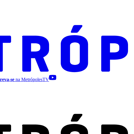
reva-se
na MetrópolesTV