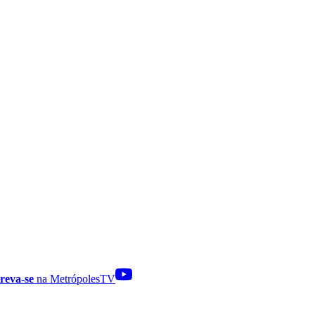
reva-se
na MetrópolesTV