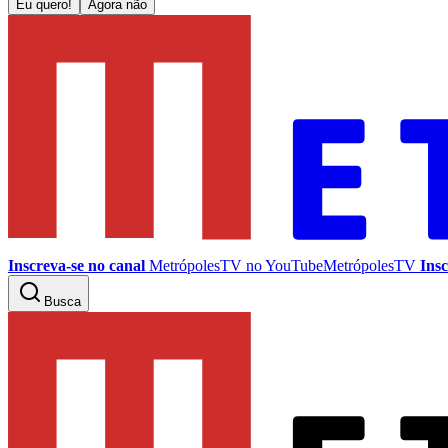
Eu quero!
Agora não
Inscreva-se no canal
MetrópolesTV no
YouTube
MetrópolesTV
Insc
Busca