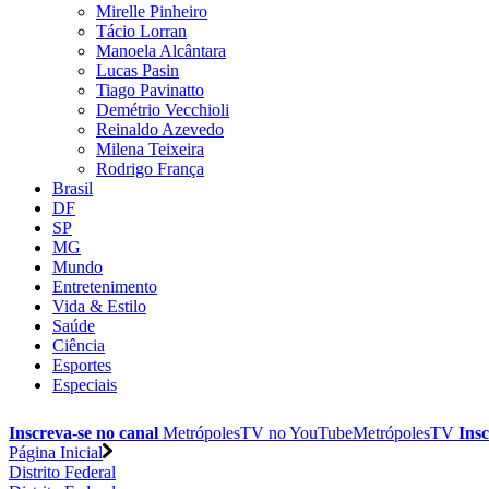
Mirelle Pinheiro
Tácio Lorran
Manoela Alcântara
Lucas Pasin
Tiago Pavinatto
Demétrio Vecchioli
Reinaldo Azevedo
Milena Teixeira
Rodrigo França
Brasil
DF
SP
MG
Mundo
Entretenimento
Vida & Estilo
Saúde
Ciência
Esportes
Especiais
Inscreva-se no canal
MetrópolesTV no
YouTube
MetrópolesTV
Insc
Página Inicial
Distrito Federal