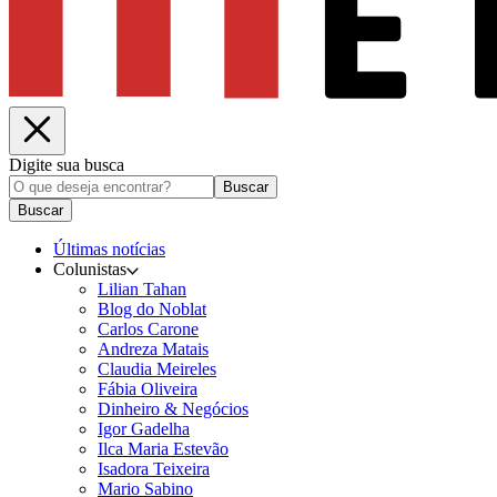
Digite sua busca
Buscar
Buscar
Últimas notícias
Colunistas
Lilian Tahan
Blog do Noblat
Carlos Carone
Andreza Matais
Claudia Meireles
Fábia Oliveira
Dinheiro & Negócios
Igor Gadelha
Ilca Maria Estevão
Isadora Teixeira
Mario Sabino