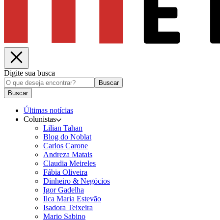
Digite sua busca
Buscar
Buscar
Últimas notícias
Colunistas
Lilian Tahan
Blog do Noblat
Carlos Carone
Andreza Matais
Claudia Meireles
Fábia Oliveira
Dinheiro & Negócios
Igor Gadelha
Ilca Maria Estevão
Isadora Teixeira
Mario Sabino