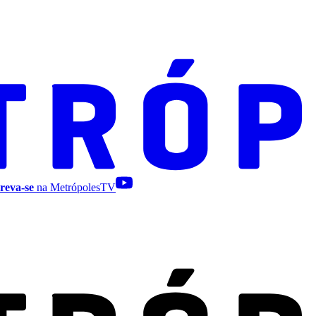
reva-se
na MetrópolesTV