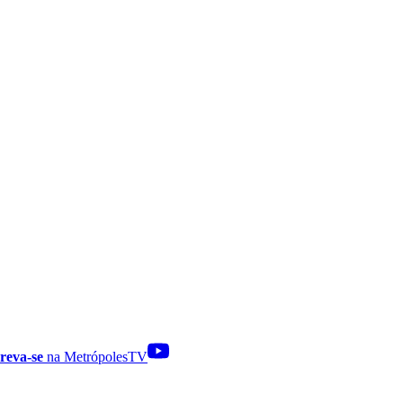
reva-se
na MetrópolesTV