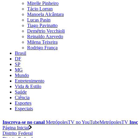
Mirelle Pinheiro
Tácio Lorran
Manoela Alcântara
Lucas Pasin
Tiago Pavinatto
Demétrio Vecchioli
Reinaldo Azevedo
Milena Teixeira
Rodrigo França
Brasil
DF
SP
MG
Mundo
Entretenimento
Vida & Estilo
Saúde
Ciência
Esportes
Especiais
Inscreva-se no canal
MetrópolesTV no
YouTube
MetrópolesTV
Insc
Página Inicial
Distrito Federal