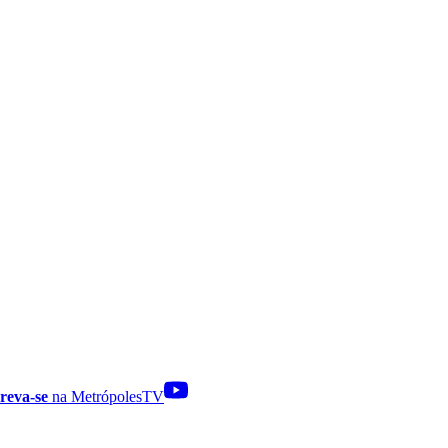
reva-se
na MetrópolesTV