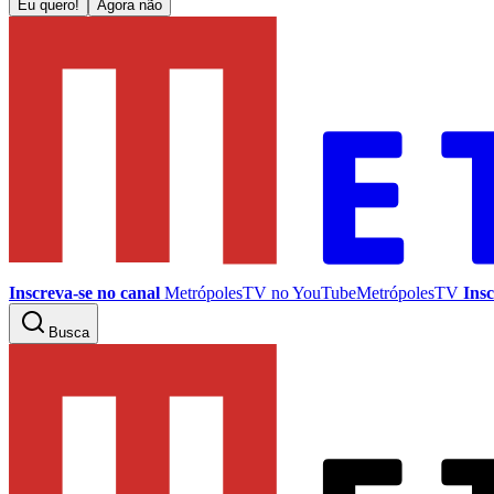
Eu quero!
Agora não
Inscreva-se no canal
MetrópolesTV no
YouTube
MetrópolesTV
Insc
Busca