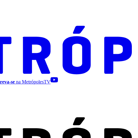
reva-se
na MetrópolesTV