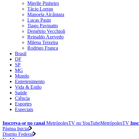
Mirelle Pinheiro
Tácio Lorran
Manoela Alcântara
Lucas Pasin
Tiago Pavinatto
Demétrio Vecchioli
Reinaldo Azevedo
Milena Teixeira
Rodrigo França
Brasil
DF
SP
MG
Mundo
Entretenimento
Vida & Estilo
Saúde
Ciência
Esportes
Especiais
Inscreva-se no canal
MetrópolesTV no
YouTube
MetrópolesTV
Insc
Página Inicial
Distrito Federal