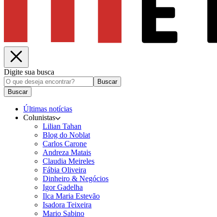
Digite sua busca
Buscar
Buscar
Últimas notícias
Colunistas
Lilian Tahan
Blog do Noblat
Carlos Carone
Andreza Matais
Claudia Meireles
Fábia Oliveira
Dinheiro & Negócios
Igor Gadelha
Ilca Maria Estevão
Isadora Teixeira
Mario Sabino