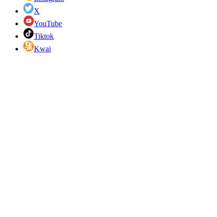
X
YouTube
Tiktok
Kwai