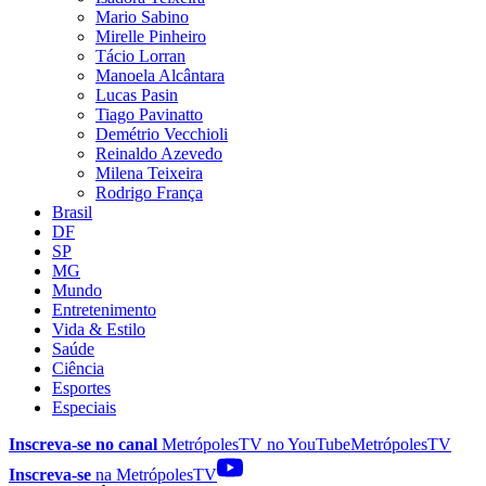
Mario Sabino
Mirelle Pinheiro
Tácio Lorran
Manoela Alcântara
Lucas Pasin
Tiago Pavinatto
Demétrio Vecchioli
Reinaldo Azevedo
Milena Teixeira
Rodrigo França
Brasil
DF
SP
MG
Mundo
Entretenimento
Vida & Estilo
Saúde
Ciência
Esportes
Especiais
Inscreva-se no canal
MetrópolesTV no
YouTube
MetrópolesTV
Inscreva-se
na MetrópolesTV