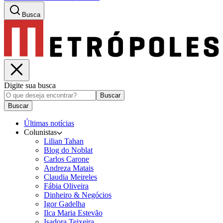
Busca
Digite sua busca
Buscar
Buscar
Últimas notícias
Colunistas
Lilian Tahan
Blog do Noblat
Carlos Carone
Andreza Matais
Claudia Meireles
Fábia Oliveira
Dinheiro & Negócios
Igor Gadelha
Ilca Maria Estevão
Isadora Teixeira