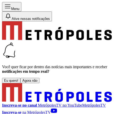
Menu
Ative nossas notificações
Você quer ficar por dentro das notícias mais importantes e receber
notificações em tempo real?
Eu quero!
Agora não
Inscreva-se no canal
MetrópolesTV no
YouTube
MetrópolesTV
Inscreva-se
na MetrópolesTV