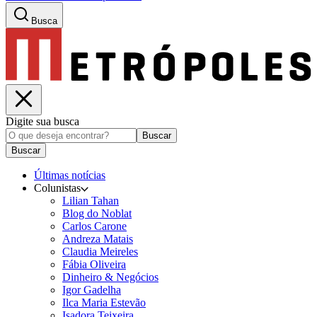
Busca
Digite sua busca
Buscar
Buscar
Últimas notícias
Colunistas
Lilian Tahan
Blog do Noblat
Carlos Carone
Andreza Matais
Claudia Meireles
Fábia Oliveira
Dinheiro & Negócios
Igor Gadelha
Ilca Maria Estevão
Isadora Teixeira