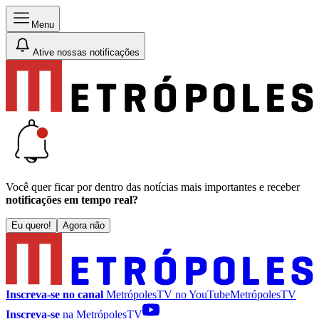
Menu
Ative nossas notificações
Você quer ficar por dentro das notícias mais importantes e receber
notificações em tempo real?
Eu quero!
Agora não
Inscreva-se no canal
MetrópolesTV no
YouTube
MetrópolesTV
Inscreva-se
na MetrópolesTV