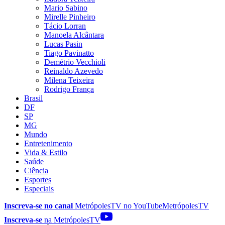
Mario Sabino
Mirelle Pinheiro
Tácio Lorran
Manoela Alcântara
Lucas Pasin
Tiago Pavinatto
Demétrio Vecchioli
Reinaldo Azevedo
Milena Teixeira
Rodrigo França
Brasil
DF
SP
MG
Mundo
Entretenimento
Vida & Estilo
Saúde
Ciência
Esportes
Especiais
Inscreva-se no canal
MetrópolesTV no
YouTube
MetrópolesTV
Inscreva-se
na MetrópolesTV