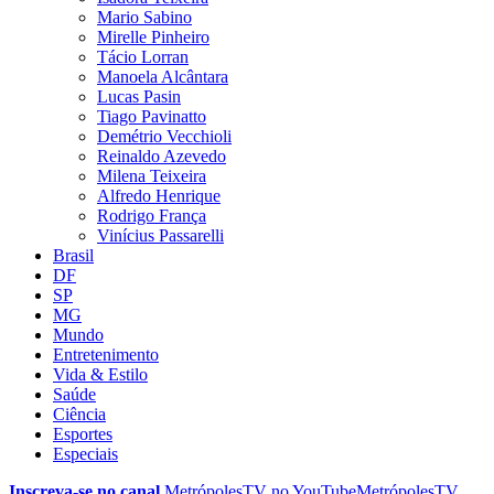
Mario Sabino
Mirelle Pinheiro
Tácio Lorran
Manoela Alcântara
Lucas Pasin
Tiago Pavinatto
Demétrio Vecchioli
Reinaldo Azevedo
Milena Teixeira
Alfredo Henrique
Rodrigo França
Vinícius Passarelli
Brasil
DF
SP
MG
Mundo
Entretenimento
Vida & Estilo
Saúde
Ciência
Esportes
Especiais
Inscreva-se no canal
MetrópolesTV no
YouTube
MetrópolesTV