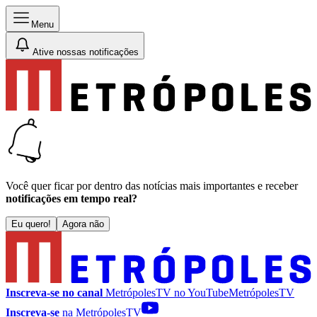
Menu
Ative nossas notificações
Você quer ficar por dentro das notícias mais importantes e receber
notificações em tempo real?
Eu quero!
Agora não
Inscreva-se no canal
MetrópolesTV no
YouTube
MetrópolesTV
Inscreva-se
na MetrópolesTV