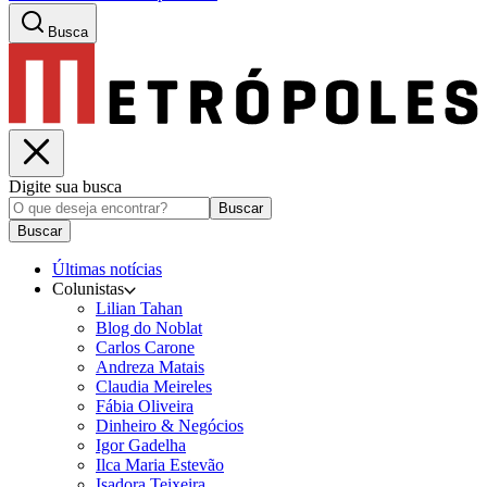
Busca
Digite sua busca
Buscar
Buscar
Últimas notícias
Colunistas
Lilian Tahan
Blog do Noblat
Carlos Carone
Andreza Matais
Claudia Meireles
Fábia Oliveira
Dinheiro & Negócios
Igor Gadelha
Ilca Maria Estevão
Isadora Teixeira