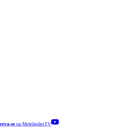
reva-se
na MetrópolesTV