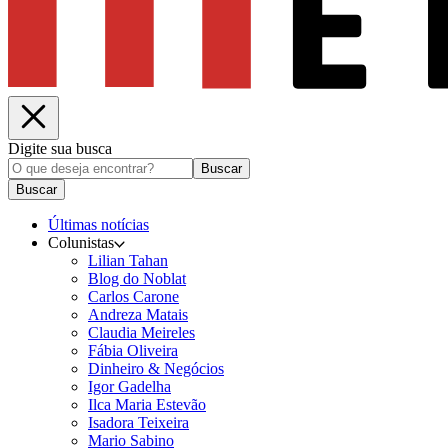
Digite sua busca
Buscar
Buscar
Últimas notícias
Colunistas
Lilian Tahan
Blog do Noblat
Carlos Carone
Andreza Matais
Claudia Meireles
Fábia Oliveira
Dinheiro & Negócios
Igor Gadelha
Ilca Maria Estevão
Isadora Teixeira
Mario Sabino