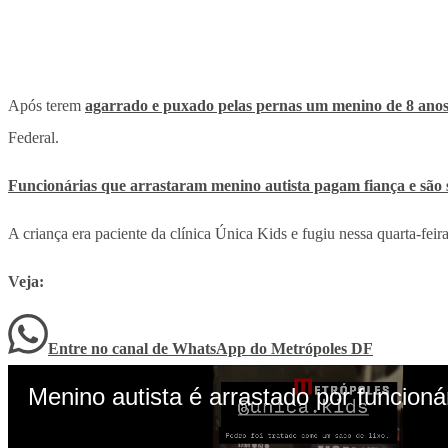
Após terem
agarrado e puxado pelas pernas um menino de 8 ano
Federal.
Funcionárias que arrastaram menino autista pagam fiança e são 
A criança era paciente da clínica Única Kids e fugiu nessa quarta-fei
Veja:
Entre no canal de WhatsApp
do
Metrópoles DF