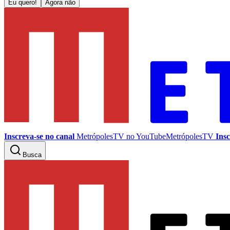
Eu quero!
Agora não
Inscreva-se no canal
MetrópolesTV no
YouTube
MetrópolesTV
Insc
Busca