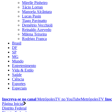
Mirelle Pinheiro
Tácio Lorran
Manoela Alcântara
Lucas Pasin
Tiago Pavinatto
Demétrio Vecchioli
Reinaldo Azevedo
Milena Teixeira
Rodrigo França
Brasil
DF
SP
MG
Mundo
Entretenimento
Vida & Estilo
Saúde
Ciência
Esportes
Especiais
Inscreva-se no canal
MetrópolesTV no
YouTube
MetrópolesTV
Insc
Página Inicial
Distrito Federal