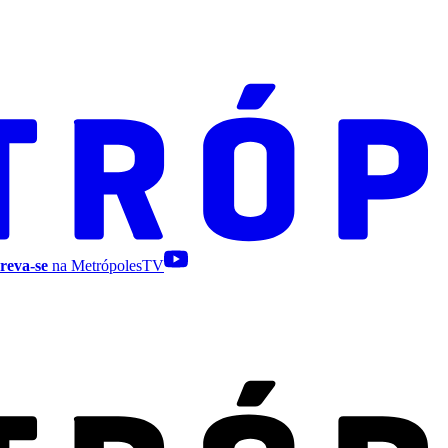
reva-se
na MetrópolesTV