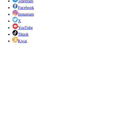
Telegram
Facebook
Instagram
X
YouTube
Tiktok
Kwai