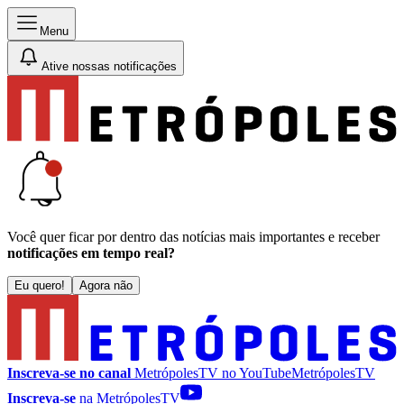
Menu
Ative nossas notificações
Você quer ficar por dentro das notícias mais importantes e receber
notificações em tempo real?
Eu quero!
Agora não
Inscreva-se no canal
MetrópolesTV no
YouTube
MetrópolesTV
Inscreva-se
na MetrópolesTV