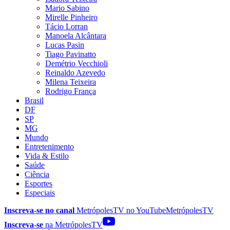
Mario Sabino
Mirelle Pinheiro
Tácio Lorran
Manoela Alcântara
Lucas Pasin
Tiago Pavinatto
Demétrio Vecchioli
Reinaldo Azevedo
Milena Teixeira
Rodrigo França
Brasil
DF
SP
MG
Mundo
Entretenimento
Vida & Estilo
Saúde
Ciência
Esportes
Especiais
Inscreva-se no canal
MetrópolesTV no
YouTube
MetrópolesTV
Inscreva-se
na MetrópolesTV