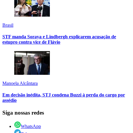
Brasil
STF manda Soraya e Lindbergh explicarem acusação de
estupro contra vice de Flávio
Manoela Alcântara
Em decisão inédita, STJ condena Buzzi à perda do cargo por
assédio
Siga nossas redes
WhatsApp