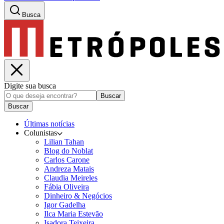
Busca
Digite sua busca
Buscar
Buscar
Últimas notícias
Colunistas
Lilian Tahan
Blog do Noblat
Carlos Carone
Andreza Matais
Claudia Meireles
Fábia Oliveira
Dinheiro & Negócios
Igor Gadelha
Ilca Maria Estevão
Isadora Teixeira