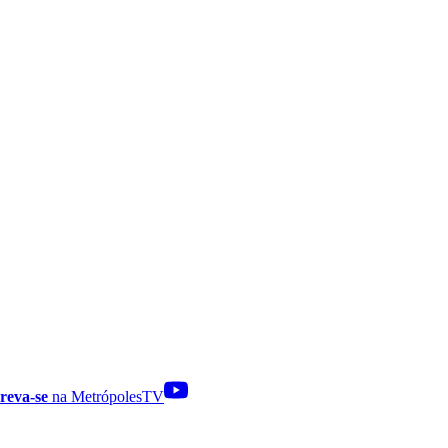
reva-se
na MetrópolesTV