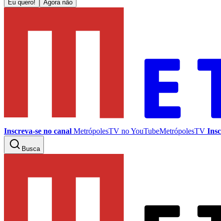
Eu quero!
Agora não
Inscreva-se no canal
MetrópolesTV no
YouTube
MetrópolesTV
Insc
Busca