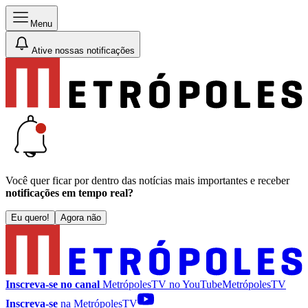
Menu
Ative nossas notificações
Você quer ficar por dentro das notícias mais importantes e receber
notificações em tempo real?
Eu quero!
Agora não
Inscreva-se no canal
MetrópolesTV no
YouTube
MetrópolesTV
Inscreva-se
na MetrópolesTV