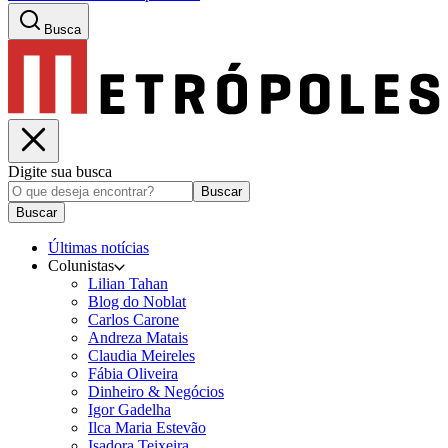
Busca
Digite sua busca
Buscar
Buscar
Últimas notícias
Colunistas
Lilian Tahan
Blog do Noblat
Carlos Carone
Andreza Matais
Claudia Meireles
Fábia Oliveira
Dinheiro & Negócios
Igor Gadelha
Ilca Maria Estevão
Isadora Teixeira