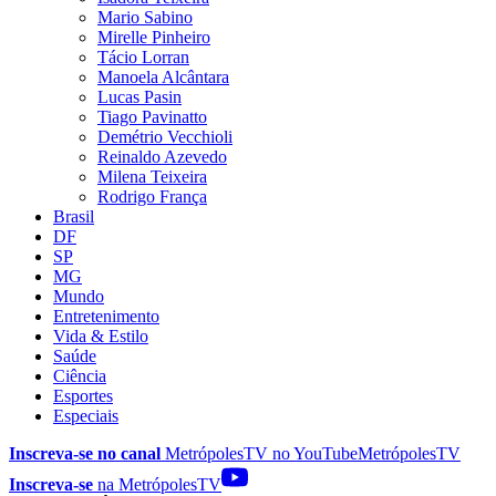
Mario Sabino
Mirelle Pinheiro
Tácio Lorran
Manoela Alcântara
Lucas Pasin
Tiago Pavinatto
Demétrio Vecchioli
Reinaldo Azevedo
Milena Teixeira
Rodrigo França
Brasil
DF
SP
MG
Mundo
Entretenimento
Vida & Estilo
Saúde
Ciência
Esportes
Especiais
Inscreva-se no canal
MetrópolesTV no
YouTube
MetrópolesTV
Inscreva-se
na MetrópolesTV