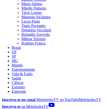
Mario Sabino
Mirelle Pinheiro
Tácio Lorran
Manoela Alcântara
Lucas Pasin
Tiago Pavinatto
Demétrio Vecchioli
Reinaldo Azevedo
Milena Teixeira
Rodrigo França
Brasil
DF
SP
MG
Mundo
Entretenimento
Vida & Estilo
Saúde
Ciência
Esportes
Especiais
Inscreva-se no canal
MetrópolesTV no
YouTube
MetrópolesTV
Inscreva-se
na MetrópolesTV