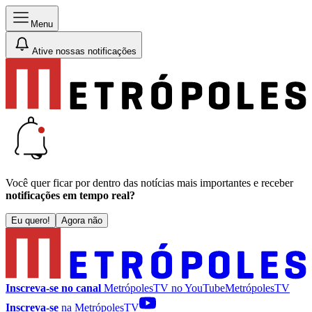
Menu
Ative nossas notificações
Você quer ficar por dentro das notícias mais importantes e receber
notificações em tempo real?
Eu quero!
Agora não
Inscreva-se no canal
MetrópolesTV no
YouTube
MetrópolesTV
Inscreva-se
na MetrópolesTV