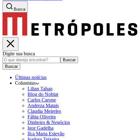
Busca
Digite sua busca
Buscar
Buscar
Últimas notícias
Colunistas
Lilian Tahan
Blog do Noblat
Carlos Carone
Andreza Matais
Claudia Meireles
Fábia Oliveira
Dinheiro & Negócios
Igor Gadelha
Ilca Maria Estevão
Isadora Teixeira