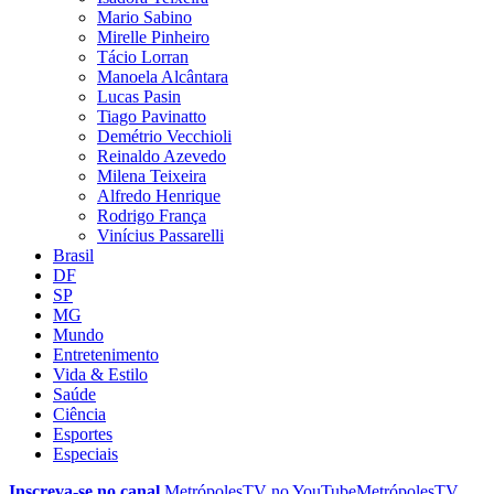
Mario Sabino
Mirelle Pinheiro
Tácio Lorran
Manoela Alcântara
Lucas Pasin
Tiago Pavinatto
Demétrio Vecchioli
Reinaldo Azevedo
Milena Teixeira
Alfredo Henrique
Rodrigo França
Vinícius Passarelli
Brasil
DF
SP
MG
Mundo
Entretenimento
Vida & Estilo
Saúde
Ciência
Esportes
Especiais
Inscreva-se no canal
MetrópolesTV no
YouTube
MetrópolesTV