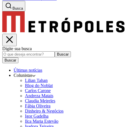
Busca
Digite sua busca
Buscar
Buscar
Últimas notícias
Colunistas
Lilian Tahan
Blog do Noblat
Carlos Carone
Andreza Matais
Claudia Meireles
Fábia Oliveira
Dinheiro & Negócios
Igor Gadelha
Ilca Maria Estevão
Isadora Teixeira