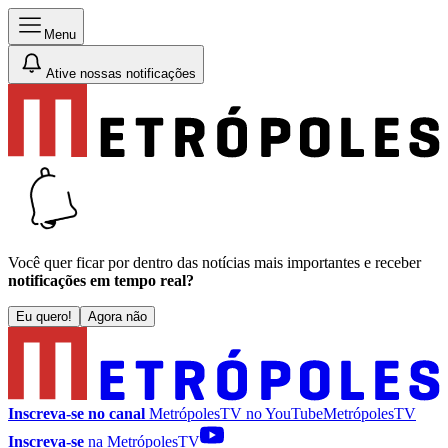
Menu
Ative nossas notificações
Você quer ficar por dentro das notícias mais importantes e receber
notificações em tempo real?
Eu quero!
Agora não
Inscreva-se no canal
MetrópolesTV no
YouTube
MetrópolesTV
Inscreva-se
na MetrópolesTV