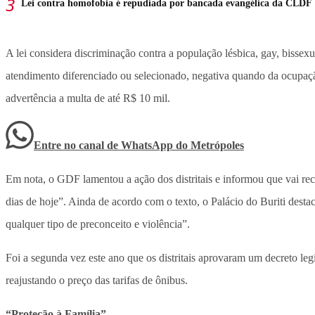
Lei contra homofobia é repudiada por bancada evangélica da CLDF
A lei considera discriminação contra a população lésbica, gay, bissex
atendimento diferenciado ou selecionado, negativa quando da ocupação
advertência a multa de até R$ 10 mil.
Entre no canal de WhatsApp
do
Metrópoles
Em nota, o GDF lamentou a ação dos distritais e informou que vai recor
dias de hoje”. Ainda de acordo com o texto, o Palácio do Buriti destac
qualquer tipo de preconceito e violência”.
Foi a segunda vez este ano que os distritais aprovaram um decreto l
reajustando o preço das tarifas de ônibus.
“Proteção à Família”