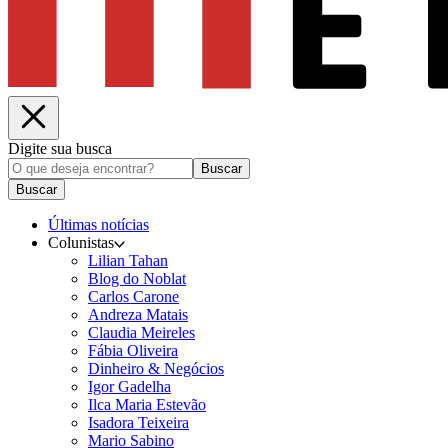
Digite sua busca
Buscar
Buscar
Últimas notícias
Colunistas
Lilian Tahan
Blog do Noblat
Carlos Carone
Andreza Matais
Claudia Meireles
Fábia Oliveira
Dinheiro & Negócios
Igor Gadelha
Ilca Maria Estevão
Isadora Teixeira
Mario Sabino