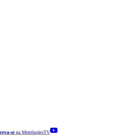
reva-se
na MetrópolesTV