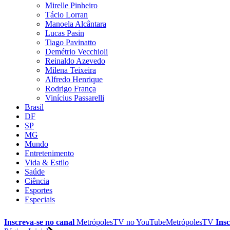
Mirelle Pinheiro
Tácio Lorran
Manoela Alcântara
Lucas Pasin
Tiago Pavinatto
Demétrio Vecchioli
Reinaldo Azevedo
Milena Teixeira
Alfredo Henrique
Rodrigo França
Vinícius Passarelli
Brasil
DF
SP
MG
Mundo
Entretenimento
Vida & Estilo
Saúde
Ciência
Esportes
Especiais
Inscreva-se no canal
MetrópolesTV no
YouTube
MetrópolesTV
Insc