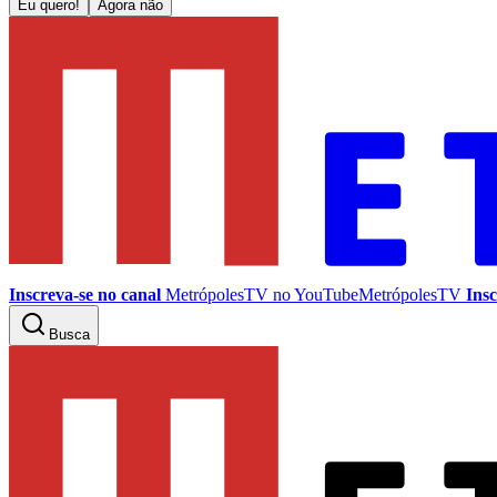
Eu quero!
Agora não
Inscreva-se no canal
MetrópolesTV no
YouTube
MetrópolesTV
Insc
Busca