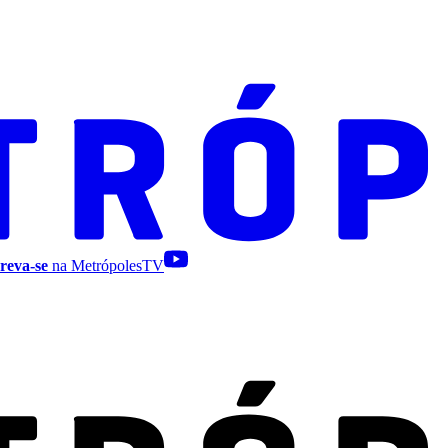
reva-se
na MetrópolesTV