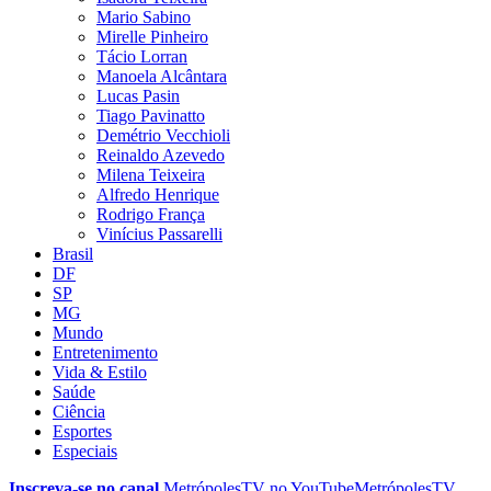
Mario Sabino
Mirelle Pinheiro
Tácio Lorran
Manoela Alcântara
Lucas Pasin
Tiago Pavinatto
Demétrio Vecchioli
Reinaldo Azevedo
Milena Teixeira
Alfredo Henrique
Rodrigo França
Vinícius Passarelli
Brasil
DF
SP
MG
Mundo
Entretenimento
Vida & Estilo
Saúde
Ciência
Esportes
Especiais
Inscreva-se no canal
MetrópolesTV no
YouTube
MetrópolesTV