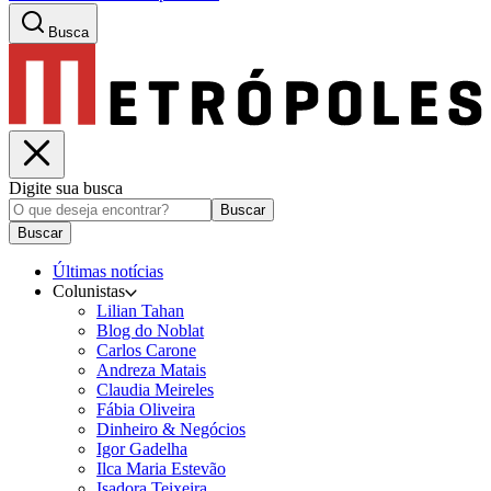
Busca
Digite sua busca
Buscar
Buscar
Últimas notícias
Colunistas
Lilian Tahan
Blog do Noblat
Carlos Carone
Andreza Matais
Claudia Meireles
Fábia Oliveira
Dinheiro & Negócios
Igor Gadelha
Ilca Maria Estevão
Isadora Teixeira