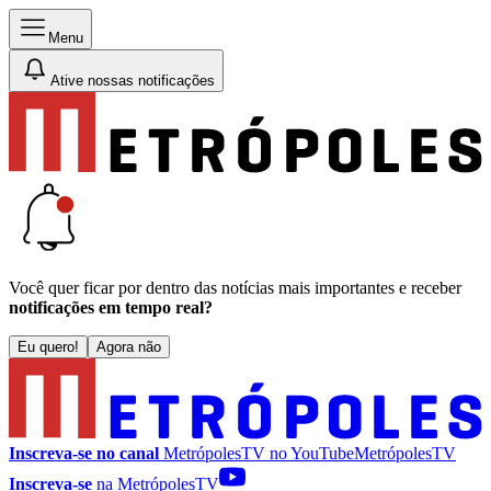
Menu
Ative nossas notificações
Você quer ficar por dentro das notícias mais importantes e receber
notificações em tempo real?
Eu quero!
Agora não
Inscreva-se no canal
MetrópolesTV no
YouTube
MetrópolesTV
Inscreva-se
na MetrópolesTV