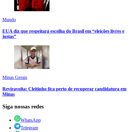
Mundo
EUA diz que respeitará escolha do Brasil em “eleições livres e
justas”
Minas Gerais
Reviravolta: Cleitinho fica perto de recuperar candidatura em
Minas
Siga nossas redes
WhatsApp
Telegram