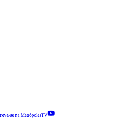
reva-se
na MetrópolesTV