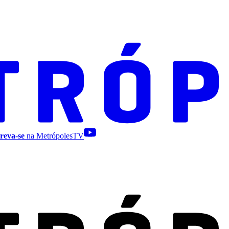
reva-se
na MetrópolesTV