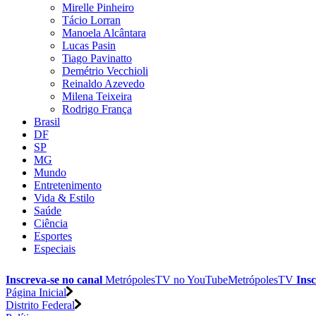
Mirelle Pinheiro
Tácio Lorran
Manoela Alcântara
Lucas Pasin
Tiago Pavinatto
Demétrio Vecchioli
Reinaldo Azevedo
Milena Teixeira
Rodrigo França
Brasil
DF
SP
MG
Mundo
Entretenimento
Vida & Estilo
Saúde
Ciência
Esportes
Especiais
Inscreva-se no canal
MetrópolesTV no
YouTube
MetrópolesTV
Insc
Página Inicial
Distrito Federal