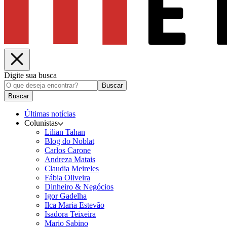
Digite sua busca
Buscar
Buscar
Últimas notícias
Colunistas
Lilian Tahan
Blog do Noblat
Carlos Carone
Andreza Matais
Claudia Meireles
Fábia Oliveira
Dinheiro & Negócios
Igor Gadelha
Ilca Maria Estevão
Isadora Teixeira
Mario Sabino