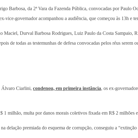
igo Barbosa, da 2ª Vara da Fazenda Pública, convocadas por Paulo Oct
O ex-vice-governador acompanhou a audiência, que começou às 13h e te
do Maciel, Durval Barbosa Rodrigues, Luiz Paulo da Costa Sampaio, Ri
is de todas as testemunhas de defesa convocadas pelos réus serem ouv
, Álvaro Ciarlini,
condenou, em primeira instância
, os ex-governador
1 milhão, multa por danos morais coletivos fixada em R$ 2 milhões e a
a na delação premiada do esquema de corrupção, conseguiu a “extinção d