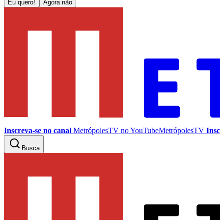
Eu quero!
Agora não
Inscreva-se no canal
MetrópolesTV no
YouTube
MetrópolesTV
Insc
Busca