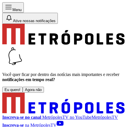
Menu
Ative nossas notificações
Você quer ficar por dentro das notícias mais importantes e receber
notificações em tempo real?
Eu quero!
Agora não
Inscreva-se no canal
MetrópolesTV no
YouTube
MetrópolesTV
Inscreva-se
na MetrópolesTV