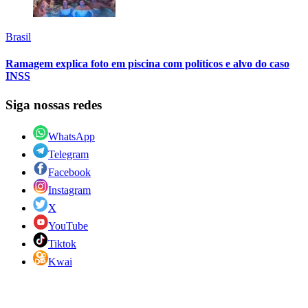
Brasil
Ramagem explica foto em piscina com políticos e alvo do caso
INSS
Siga nossas redes
WhatsApp
Telegram
Facebook
Instagram
X
YouTube
Tiktok
Kwai