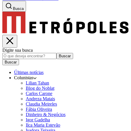
Busca
Digite sua busca
Buscar
Buscar
Últimas notícias
Colunistas
Lilian Tahan
Blog do Noblat
Carlos Carone
Andreza Matais
Claudia Meireles
Fábia Oliveira
Dinheiro & Negócios
Igor Gadelha
Ilca Maria Estevão
Isadora Teixeira