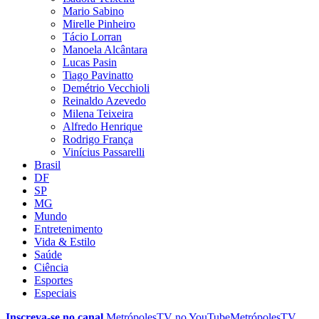
Mario Sabino
Mirelle Pinheiro
Tácio Lorran
Manoela Alcântara
Lucas Pasin
Tiago Pavinatto
Demétrio Vecchioli
Reinaldo Azevedo
Milena Teixeira
Alfredo Henrique
Rodrigo França
Vinícius Passarelli
Brasil
DF
SP
MG
Mundo
Entretenimento
Vida & Estilo
Saúde
Ciência
Esportes
Especiais
Inscreva-se no canal
MetrópolesTV no
YouTube
MetrópolesTV