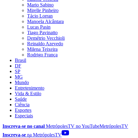
Mario Sabino
Mirelle Pinheiro
Tácio Lorran
Manoela Alcântara
Lucas Pasin
Tiago Pavinatto
Demétrio Vecchioli
Reinaldo Azevedo
Milena Teixeira
Rodrigo França
Brasil
DF
SP
MG
Mundo
Entretenimento
Vida & Estilo
Saúde
Ciência
Esportes
Especiais
Inscreva-se no canal
MetrópolesTV no
YouTube
MetrópolesTV
Inscreva-se
na MetrópolesTV