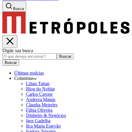
Busca
Digite sua busca
Buscar
Buscar
Últimas notícias
Colunistas
Lilian Tahan
Blog do Noblat
Carlos Carone
Andreza Matais
Claudia Meireles
Fábia Oliveira
Dinheiro & Negócios
Igor Gadelha
Ilca Maria Estevão
Isadora Teixeira