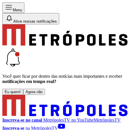
Menu
Ative nossas notificações
Você quer ficar por dentro das notícias mais importantes e receber
notificações em tempo real?
Eu quero!
Agora não
Inscreva-se no canal
MetrópolesTV no
YouTube
MetrópolesTV
Inscreva-se
na MetrópolesTV