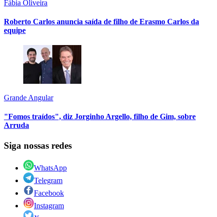
Fábia Oliveira
Roberto Carlos anuncia saída de filho de Erasmo Carlos da
equipe
Grande Angular
"Fomos traídos", diz Jorginho Argello, filho de Gim, sobre
Arruda
Siga nossas redes
WhatsApp
Telegram
Facebook
Instagram