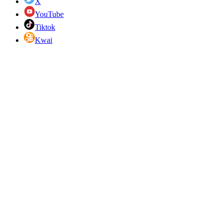
X
YouTube
Tiktok
Kwai