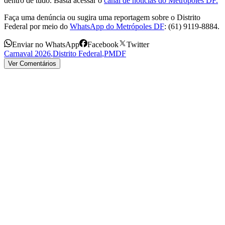
dentro de tudo. Basta acessar o
canal de notícias do Metrópoles DF.
Faça uma denúncia ou sugira uma reportagem sobre o Distrito
Federal por meio do
WhatsApp do Metrópoles DF
: (61) 9119-8884.
Enviar no WhatsApp
Facebook
Twitter
Carnaval 2026
,
Distrito Federal
,
PMDF
Ver Comentários