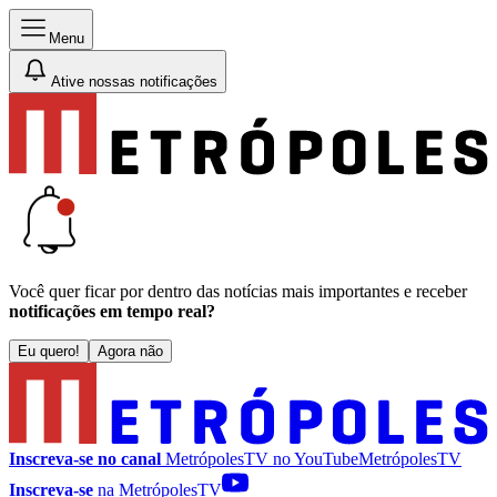
Menu
Ative nossas notificações
Você quer ficar por dentro das notícias mais importantes e receber
notificações em tempo real?
Eu quero!
Agora não
Inscreva-se no canal
MetrópolesTV no
YouTube
MetrópolesTV
Inscreva-se
na MetrópolesTV