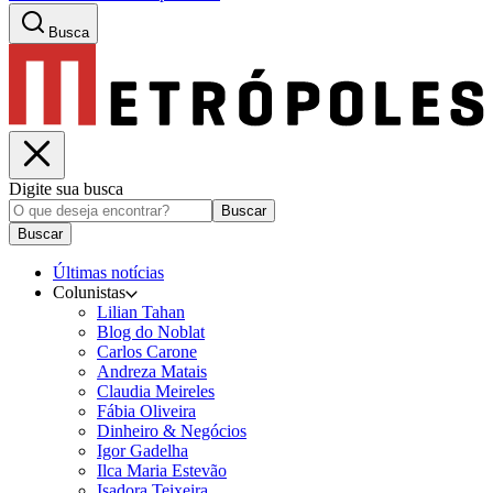
Busca
Digite sua busca
Buscar
Buscar
Últimas notícias
Colunistas
Lilian Tahan
Blog do Noblat
Carlos Carone
Andreza Matais
Claudia Meireles
Fábia Oliveira
Dinheiro & Negócios
Igor Gadelha
Ilca Maria Estevão
Isadora Teixeira