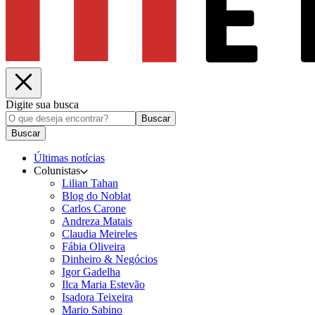
Digite sua busca
Buscar
Buscar
Últimas notícias
Colunistas
Lilian Tahan
Blog do Noblat
Carlos Carone
Andreza Matais
Claudia Meireles
Fábia Oliveira
Dinheiro & Negócios
Igor Gadelha
Ilca Maria Estevão
Isadora Teixeira
Mario Sabino