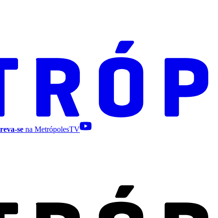
reva-se
na MetrópolesTV