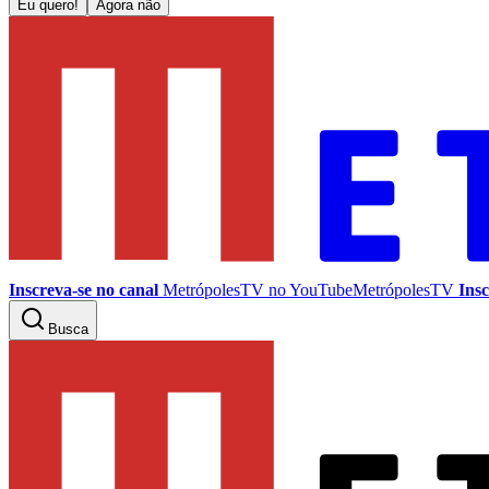
Eu quero!
Agora não
Inscreva-se no canal
MetrópolesTV no
YouTube
MetrópolesTV
Insc
Busca