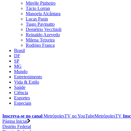
Mirelle Pinheiro
Tácio Lorran
Manoela Alcântara
Lucas Pasin
Tiago Pavinatto
Demétrio Vecchioli
Reinaldo Azevedo
Milena Teixeira
Rodrigo França
Brasil
DF
SP
MG
Mundo
Entretenimento
Vida & Estilo
Saúde
Ciência
Esportes
Especiais
Inscreva-se no canal
MetrópolesTV no
YouTube
MetrópolesTV
Insc
Página Inicial
Distrito Federal