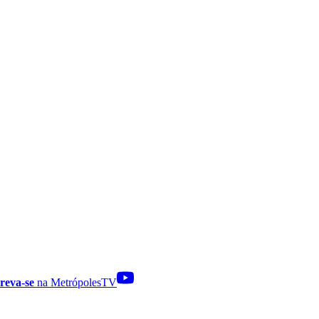
reva-se
na MetrópolesTV