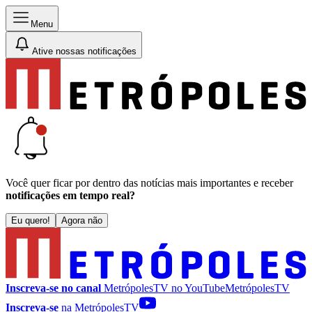
Menu
Ative nossas notificações
Você quer ficar por dentro das notícias mais importantes e receber
notificações em tempo real?
Eu quero!
Agora não
Inscreva-se no canal
MetrópolesTV no
YouTube
MetrópolesTV
Inscreva-se
na MetrópolesTV