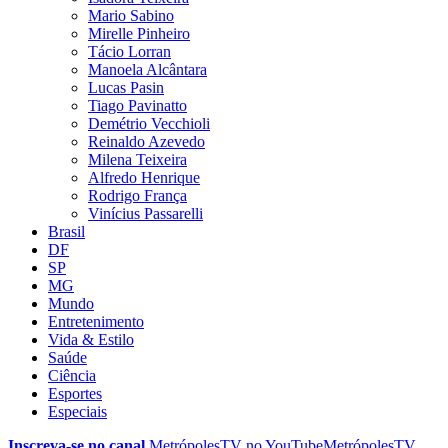
Mario Sabino
Mirelle Pinheiro
Tácio Lorran
Manoela Alcântara
Lucas Pasin
Tiago Pavinatto
Demétrio Vecchioli
Reinaldo Azevedo
Milena Teixeira
Alfredo Henrique
Rodrigo França
Vinícius Passarelli
Brasil
DF
SP
MG
Mundo
Entretenimento
Vida & Estilo
Saúde
Ciência
Esportes
Especiais
Inscreva-se no canal
MetrópolesTV no
YouTube
MetrópolesTV