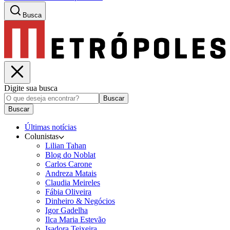
Busca
Digite sua busca
Buscar
Buscar
Últimas notícias
Colunistas
Lilian Tahan
Blog do Noblat
Carlos Carone
Andreza Matais
Claudia Meireles
Fábia Oliveira
Dinheiro & Negócios
Igor Gadelha
Ilca Maria Estevão
Isadora Teixeira