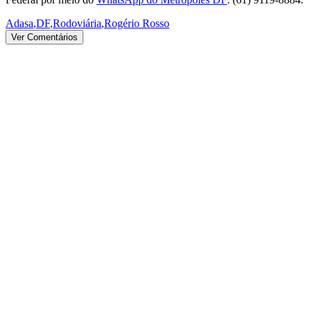
Adasa
,
DF
,
Rodoviária
,
Rogério Rosso
Ver Comentários