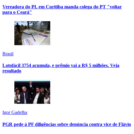
Vereadora do PL em Curitiba manda colega do PT "voltar
para o Ceará"
Brasil
Lotofácil 3754 acumula, e prêmio vai a R$ 5 milhões. Veja
resultado
Igor Gadelha
PGR pede à PF diligências sobre denúncia contra vice de Flávio