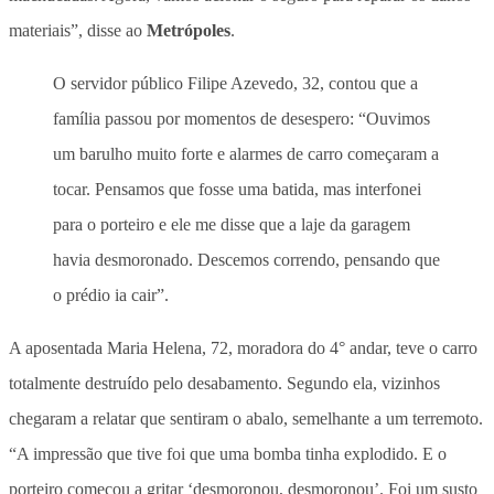
materiais”, disse ao
Metrópoles
.
O servidor público Filipe Azevedo, 32, contou que a
família passou por momentos de desespero: “Ouvimos
um barulho muito forte e alarmes de carro começaram a
tocar. Pensamos que fosse uma batida, mas interfonei
para o porteiro e ele me disse que a laje da garagem
havia desmoronado. Descemos correndo, pensando que
o prédio ia cair”.
A aposentada Maria Helena, 72, moradora do 4° andar, teve o carro
totalmente destruído pelo desabamento. Segundo ela, vizinhos
chegaram a relatar que sentiram o abalo, semelhante a um terremoto.
“A impressão que tive foi que uma bomba tinha explodido. E o
porteiro começou a gritar ‘desmoronou, desmoronou’. Foi um susto