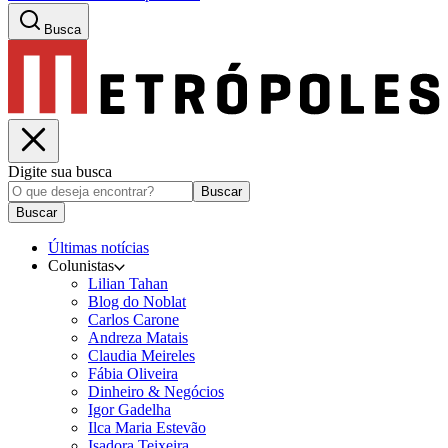
Busca
Digite sua busca
Buscar
Buscar
Últimas notícias
Colunistas
Lilian Tahan
Blog do Noblat
Carlos Carone
Andreza Matais
Claudia Meireles
Fábia Oliveira
Dinheiro & Negócios
Igor Gadelha
Ilca Maria Estevão
Isadora Teixeira