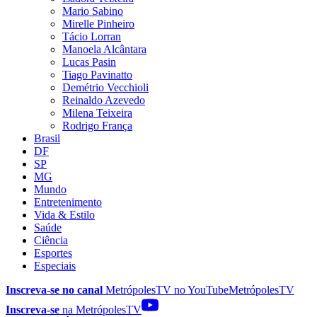
Mario Sabino
Mirelle Pinheiro
Tácio Lorran
Manoela Alcântara
Lucas Pasin
Tiago Pavinatto
Demétrio Vecchioli
Reinaldo Azevedo
Milena Teixeira
Rodrigo França
Brasil
DF
SP
MG
Mundo
Entretenimento
Vida & Estilo
Saúde
Ciência
Esportes
Especiais
Inscreva-se no canal
MetrópolesTV no
YouTube
MetrópolesTV
Inscreva-se
na MetrópolesTV