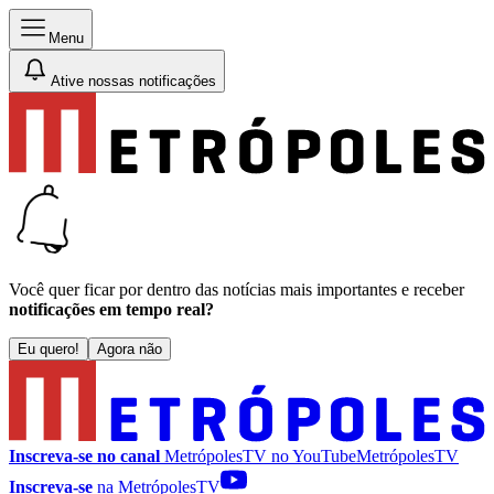
Menu
Ative nossas notificações
Você quer ficar por dentro das notícias mais importantes e receber
notificações em tempo real?
Eu quero!
Agora não
Inscreva-se no canal
MetrópolesTV no
YouTube
MetrópolesTV
Inscreva-se
na MetrópolesTV