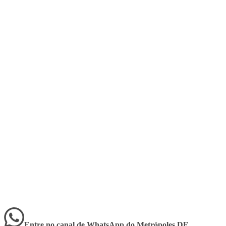
Entre no canal de WhatsApp
do
Metrópoles DF