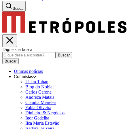
Busca
Digite sua busca
Buscar
Buscar
Últimas notícias
Colunistas
Lilian Tahan
Blog do Noblat
Carlos Carone
Andreza Matais
Claudia Meireles
Fábia Oliveira
Dinheiro & Negócios
Igor Gadelha
Ilca Maria Estevão
Isadora Teixeira