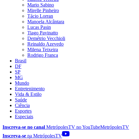
Mario Sabino
Mirelle Pinheiro
Tácio Lorran
Manoela Alcântara
Lucas Pasin
Tiago Pavinatto
Demétrio Vecchioli
Reinaldo Azevedo
Milena Teixeira
Rodrigo França
Brasil
DF
SP
MG
Mundo
Entretenimento
Vida & Estilo
Saúde
Ciência
Esportes
Especiais
Inscreva-se no canal
MetrópolesTV no
YouTube
MetrópolesTV
Inscreva-se
na MetrópolesTV