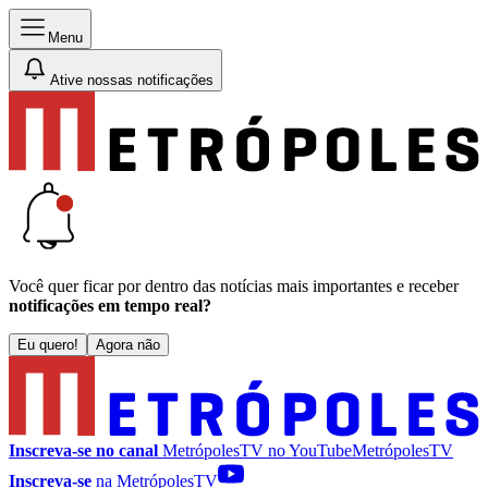
Menu
Ative nossas notificações
Você quer ficar por dentro das notícias mais importantes e receber
notificações em tempo real?
Eu quero!
Agora não
Inscreva-se no canal
MetrópolesTV no
YouTube
MetrópolesTV
Inscreva-se
na MetrópolesTV