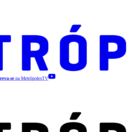
reva-se
na MetrópolesTV