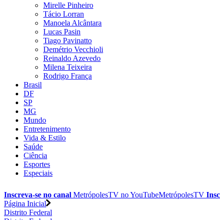
Mirelle Pinheiro
Tácio Lorran
Manoela Alcântara
Lucas Pasin
Tiago Pavinatto
Demétrio Vecchioli
Reinaldo Azevedo
Milena Teixeira
Rodrigo França
Brasil
DF
SP
MG
Mundo
Entretenimento
Vida & Estilo
Saúde
Ciência
Esportes
Especiais
Inscreva-se no canal
MetrópolesTV no
YouTube
MetrópolesTV
Insc
Página Inicial
Distrito Federal