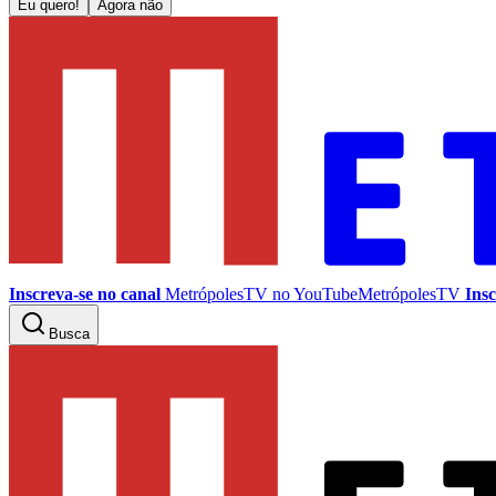
Eu quero!
Agora não
Inscreva-se no canal
MetrópolesTV no
YouTube
MetrópolesTV
Insc
Busca