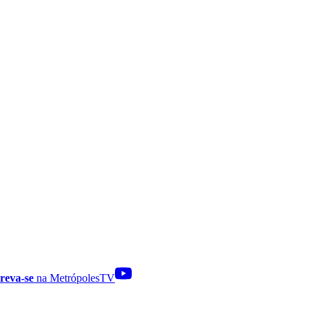
reva-se
na MetrópolesTV