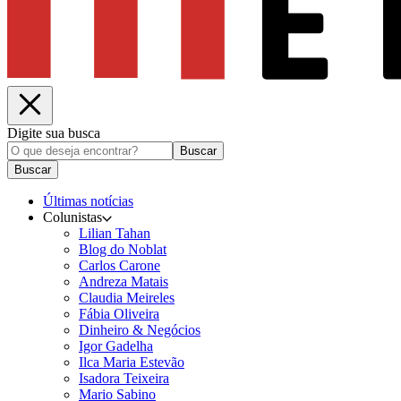
Digite sua busca
Buscar
Buscar
Últimas notícias
Colunistas
Lilian Tahan
Blog do Noblat
Carlos Carone
Andreza Matais
Claudia Meireles
Fábia Oliveira
Dinheiro & Negócios
Igor Gadelha
Ilca Maria Estevão
Isadora Teixeira
Mario Sabino