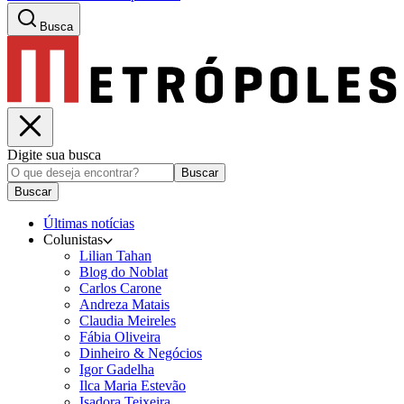
Busca
Digite sua busca
Buscar
Buscar
Últimas notícias
Colunistas
Lilian Tahan
Blog do Noblat
Carlos Carone
Andreza Matais
Claudia Meireles
Fábia Oliveira
Dinheiro & Negócios
Igor Gadelha
Ilca Maria Estevão
Isadora Teixeira