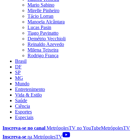
Mario Sabino
Mirelle Pinheiro
Tácio Lorran
Manoela Alcântara
Lucas Pasin
Tiago Pavinatto
Demétrio Vecchioli
Reinaldo Azevedo
Milena Teixeira
Rodrigo França
Brasil
DF
SP
MG
Mundo
Entretenimento
Vida & Estilo
Saúde
Ciência
Esportes
Especiais
Inscreva-se no canal
MetrópolesTV no
YouTube
MetrópolesTV
Inscreva-se
na MetrópolesTV