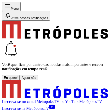
Menu
Ative nossas notificações
Você quer ficar por dentro das notícias mais importantes e receber
notificações em tempo real?
Eu quero!
Agora não
Inscreva-se no canal
MetrópolesTV no
YouTube
MetrópolesTV
Inscreva-se
na MetrópolesTV