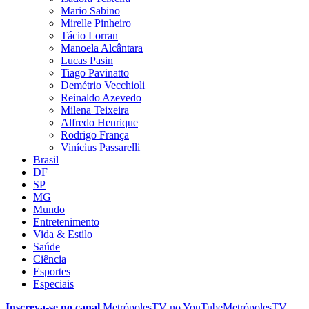
Mario Sabino
Mirelle Pinheiro
Tácio Lorran
Manoela Alcântara
Lucas Pasin
Tiago Pavinatto
Demétrio Vecchioli
Reinaldo Azevedo
Milena Teixeira
Alfredo Henrique
Rodrigo França
Vinícius Passarelli
Brasil
DF
SP
MG
Mundo
Entretenimento
Vida & Estilo
Saúde
Ciência
Esportes
Especiais
Inscreva-se no canal
MetrópolesTV no
YouTube
MetrópolesTV