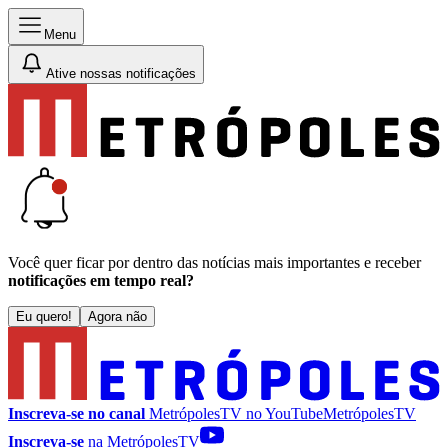
Menu
Ative nossas notificações
Você quer ficar por dentro das notícias mais importantes e receber
notificações em tempo real?
Eu quero!
Agora não
Inscreva-se no canal
MetrópolesTV no
YouTube
MetrópolesTV
Inscreva-se
na MetrópolesTV