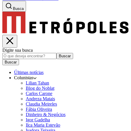
Busca
Digite sua busca
Buscar
Buscar
Últimas notícias
Colunistas
Lilian Tahan
Blog do Noblat
Carlos Carone
Andreza Matais
Claudia Meireles
Fábia Oliveira
Dinheiro & Negócios
Igor Gadelha
Ilca Maria Estevão
Isadora Teixeira