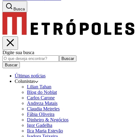
Busca
Digite sua busca
Buscar
Buscar
Últimas notícias
Colunistas
Lilian Tahan
Blog do Noblat
Carlos Carone
Andreza Matais
Claudia Meireles
Fábia Oliveira
Dinheiro & Negócios
Igor Gadelha
Ilca Maria Estevão
Isadora Teixeira