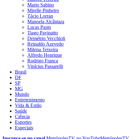
Mario Sabino
Mirelle Pinheiro
Tácio Lorran
Manoela Alcântara
Lucas Pasin
Tiago Pavinatto
Demétrio Vecchioli
Reinaldo Azevedo
Milena Teixeira
Alfredo Henrique
Rodrigo França
Vinícius Passarelli
Brasil
DF
SP
MG
Mundo
Entretenimento
Vida & Estilo
Saúde
Ciência
Esportes
Especiais
Inscreva-se no canal
MetrópolesTV no
YouTube
MetrópolesTV