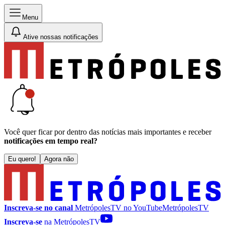
Menu
Ative nossas notificações
Você quer ficar por dentro das notícias mais importantes e receber
notificações em tempo real?
Eu quero!
Agora não
Inscreva-se no canal
MetrópolesTV no
YouTube
MetrópolesTV
Inscreva-se
na MetrópolesTV