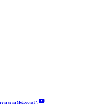
reva-se
na MetrópolesTV