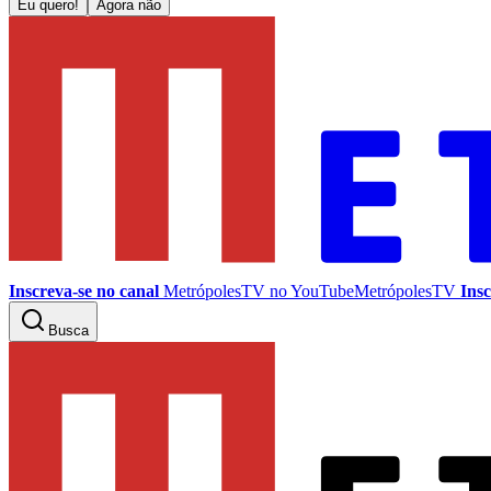
Eu quero!
Agora não
Inscreva-se no canal
MetrópolesTV no
YouTube
MetrópolesTV
Insc
Busca