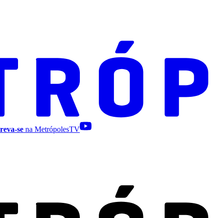
reva-se
na MetrópolesTV