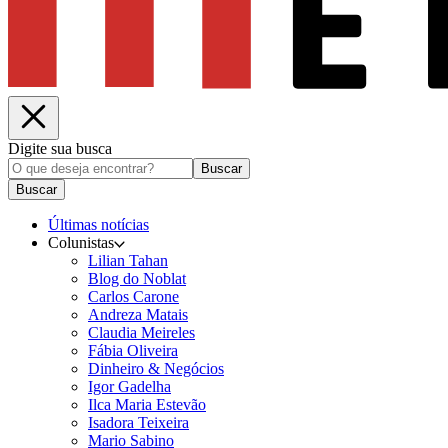
Digite sua busca
Buscar
Buscar
Últimas notícias
Colunistas
Lilian Tahan
Blog do Noblat
Carlos Carone
Andreza Matais
Claudia Meireles
Fábia Oliveira
Dinheiro & Negócios
Igor Gadelha
Ilca Maria Estevão
Isadora Teixeira
Mario Sabino