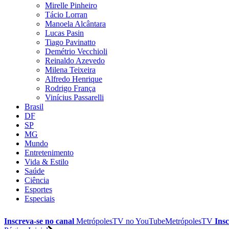
Mirelle Pinheiro
Tácio Lorran
Manoela Alcântara
Lucas Pasin
Tiago Pavinatto
Demétrio Vecchioli
Reinaldo Azevedo
Milena Teixeira
Alfredo Henrique
Rodrigo França
Vinícius Passarelli
Brasil
DF
SP
MG
Mundo
Entretenimento
Vida & Estilo
Saúde
Ciência
Esportes
Especiais
Inscreva-se no canal
MetrópolesTV no
YouTube
MetrópolesTV
Insc