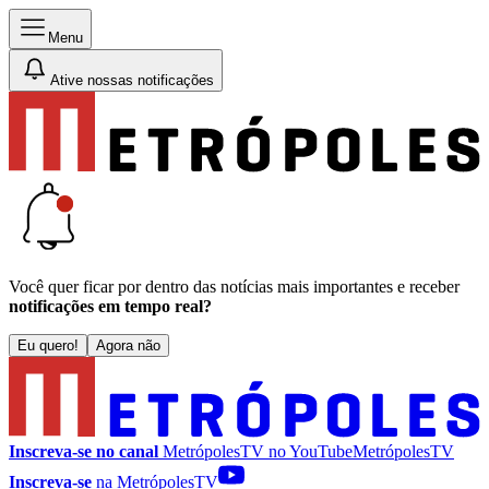
Menu
Ative nossas notificações
Você quer ficar por dentro das notícias mais importantes e receber
notificações em tempo real?
Eu quero!
Agora não
Inscreva-se no canal
MetrópolesTV no
YouTube
MetrópolesTV
Inscreva-se
na MetrópolesTV