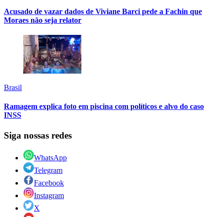
Acusado de vazar dados de Viviane Barci pede a Fachin que
Moraes não seja relator
Brasil
Ramagem explica foto em piscina com políticos e alvo do caso
INSS
Siga nossas redes
WhatsApp
Telegram
Facebook
Instagram
X