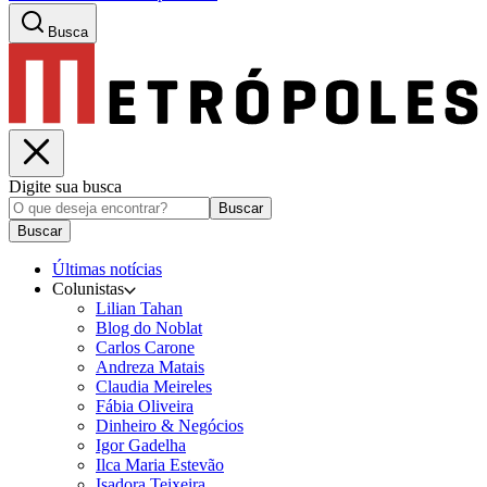
Busca
Digite sua busca
Buscar
Buscar
Últimas notícias
Colunistas
Lilian Tahan
Blog do Noblat
Carlos Carone
Andreza Matais
Claudia Meireles
Fábia Oliveira
Dinheiro & Negócios
Igor Gadelha
Ilca Maria Estevão
Isadora Teixeira