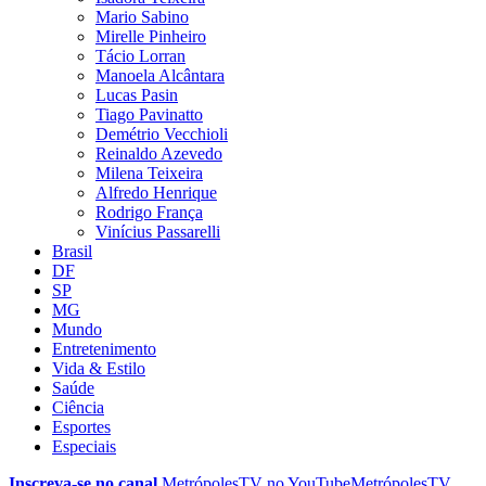
Mario Sabino
Mirelle Pinheiro
Tácio Lorran
Manoela Alcântara
Lucas Pasin
Tiago Pavinatto
Demétrio Vecchioli
Reinaldo Azevedo
Milena Teixeira
Alfredo Henrique
Rodrigo França
Vinícius Passarelli
Brasil
DF
SP
MG
Mundo
Entretenimento
Vida & Estilo
Saúde
Ciência
Esportes
Especiais
Inscreva-se no canal
MetrópolesTV no
YouTube
MetrópolesTV