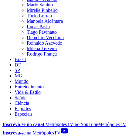
Mario Sabino
Mirelle Pinheiro
Tácio Lorran
Manoela Alcântara
Lucas Pasin
Tiago Pavinatto
Demétrio Vecchioli
Reinaldo Azevedo
Milena Teixeira
Rodrigo França
Brasil
DF
SP
MG
Mundo
Entretenimento
Vida & Estilo
Saúde
Ciência
Esportes
Especiais
Inscreva-se no canal
MetrópolesTV no
YouTube
MetrópolesTV
Inscreva-se
na MetrópolesTV