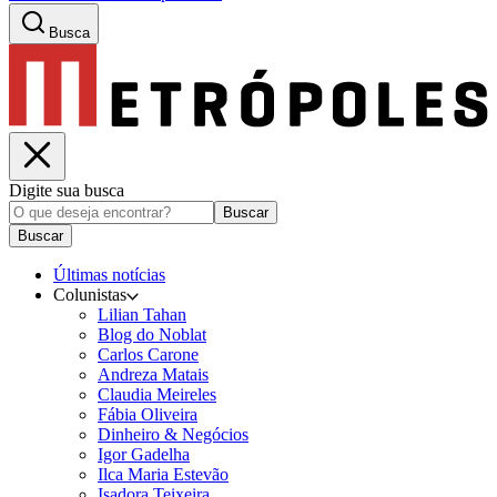
Busca
Digite sua busca
Buscar
Buscar
Últimas notícias
Colunistas
Lilian Tahan
Blog do Noblat
Carlos Carone
Andreza Matais
Claudia Meireles
Fábia Oliveira
Dinheiro & Negócios
Igor Gadelha
Ilca Maria Estevão
Isadora Teixeira