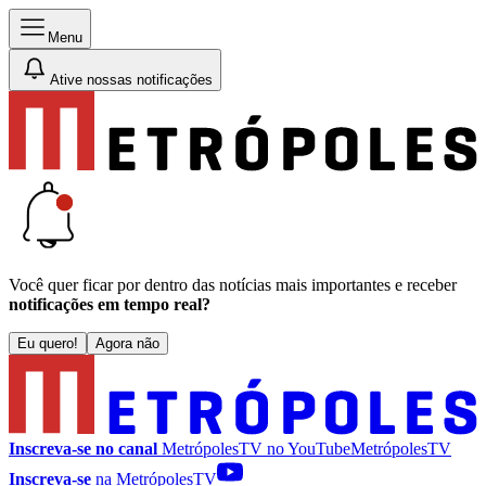
Menu
Ative nossas notificações
Você quer ficar por dentro das notícias mais importantes e receber
notificações em tempo real?
Eu quero!
Agora não
Inscreva-se no canal
MetrópolesTV no
YouTube
MetrópolesTV
Inscreva-se
na MetrópolesTV