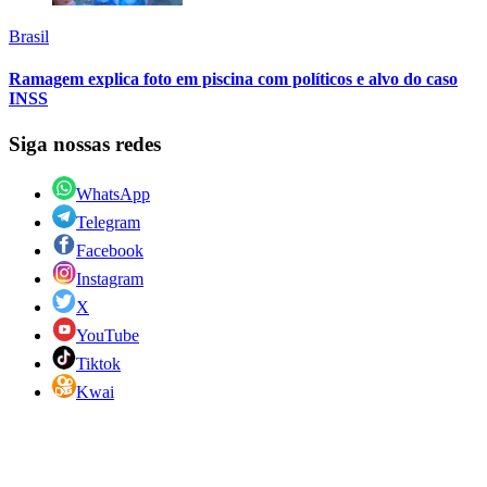
Brasil
Ramagem explica foto em piscina com políticos e alvo do caso
INSS
Siga nossas redes
WhatsApp
Telegram
Facebook
Instagram
X
YouTube
Tiktok
Kwai