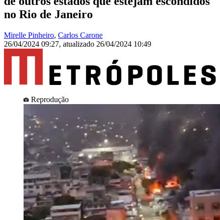
de outros estados que estejam escondidos
no Rio de Janeiro
Mirelle Pinheiro
,
Carlos Carone
26/04/2024 09:27
,
atualizado
26/04/2024 10:49
Reprodução