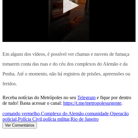
Em alguns dos vídeos, é possível ver chamas e nuvens de fumaça
tomarem conta das ruas e do céu dos complexos do Alemão e da
Penha. Até o momento, não há registros de prisões, apreensões ou
feridos.
Receba notícias do Metrópoles no seu
Telegram
e fique por dentro
de tudo! Basta acessar o canal:
https://t.me/metropolesurgente
.
comando vermelho
,
Complexo do Alemão
,
comunidade
,
Operação
policial
,
Polícia Civil
,
polícia militar
,
Rio de Janeiro
Ver Comentários