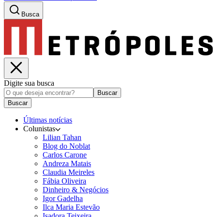
Busca
Digite sua busca
Buscar
Buscar
Últimas notícias
Colunistas
Lilian Tahan
Blog do Noblat
Carlos Carone
Andreza Matais
Claudia Meireles
Fábia Oliveira
Dinheiro & Negócios
Igor Gadelha
Ilca Maria Estevão
Isadora Teixeira