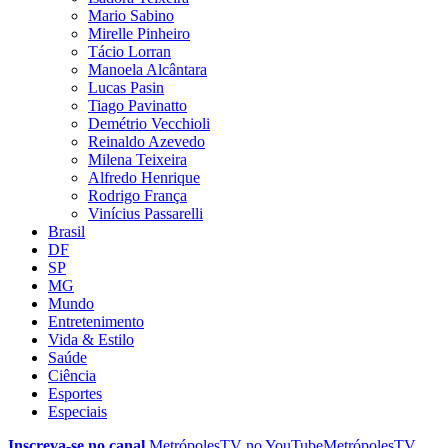
Mario Sabino
Mirelle Pinheiro
Tácio Lorran
Manoela Alcântara
Lucas Pasin
Tiago Pavinatto
Demétrio Vecchioli
Reinaldo Azevedo
Milena Teixeira
Alfredo Henrique
Rodrigo França
Vinícius Passarelli
Brasil
DF
SP
MG
Mundo
Entretenimento
Vida & Estilo
Saúde
Ciência
Esportes
Especiais
Inscreva-se no canal
MetrópolesTV no
YouTube
MetrópolesTV