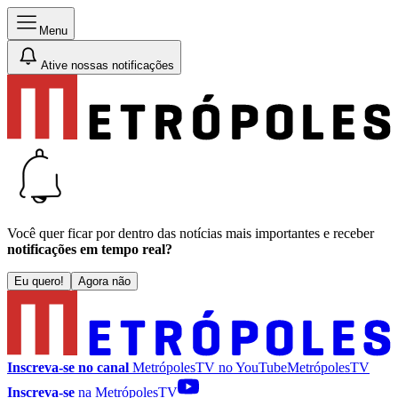
Menu
Ative nossas notificações
Você quer ficar por dentro das notícias mais importantes e receber
notificações em tempo real?
Eu quero!
Agora não
Inscreva-se no canal
MetrópolesTV no
YouTube
MetrópolesTV
Inscreva-se
na MetrópolesTV