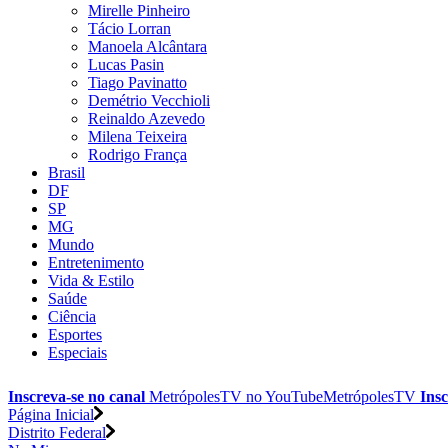
Mirelle Pinheiro
Tácio Lorran
Manoela Alcântara
Lucas Pasin
Tiago Pavinatto
Demétrio Vecchioli
Reinaldo Azevedo
Milena Teixeira
Rodrigo França
Brasil
DF
SP
MG
Mundo
Entretenimento
Vida & Estilo
Saúde
Ciência
Esportes
Especiais
Inscreva-se no canal
MetrópolesTV no
YouTube
MetrópolesTV
Insc
Página Inicial
Distrito Federal