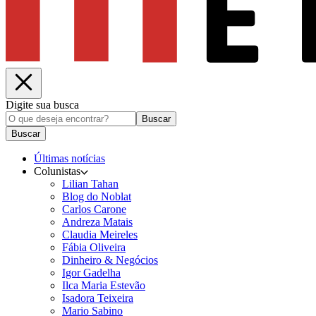
Digite sua busca
Buscar
Buscar
Últimas notícias
Colunistas
Lilian Tahan
Blog do Noblat
Carlos Carone
Andreza Matais
Claudia Meireles
Fábia Oliveira
Dinheiro & Negócios
Igor Gadelha
Ilca Maria Estevão
Isadora Teixeira
Mario Sabino