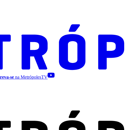
reva-se
na MetrópolesTV