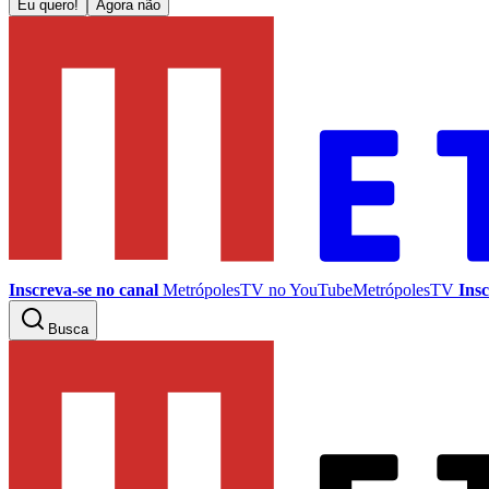
Eu quero!
Agora não
Inscreva-se no canal
MetrópolesTV no
YouTube
MetrópolesTV
Insc
Busca