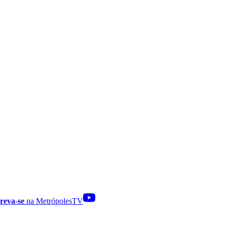
reva-se
na MetrópolesTV