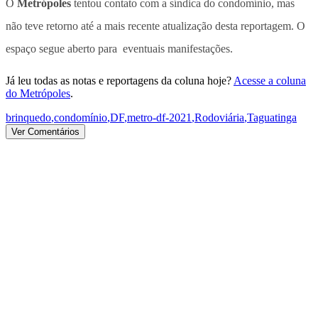
O
Metrópoles
tentou contato com a síndica do condomínio, mas
não teve retorno até a mais recente atualização desta reportagem. O
espaço segue aberto para eventuais manifestações.
Já leu todas as notas e reportagens da coluna hoje?
Acesse a coluna
do Metrópoles
.
brinquedo
,
condomínio
,
DF
,
metro-df-2021
,
Rodoviária
,
Taguatinga
Ver Comentários