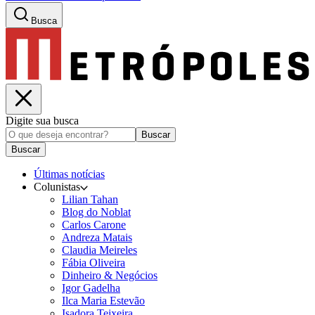
Busca
Digite sua busca
Buscar
Buscar
Últimas notícias
Colunistas
Lilian Tahan
Blog do Noblat
Carlos Carone
Andreza Matais
Claudia Meireles
Fábia Oliveira
Dinheiro & Negócios
Igor Gadelha
Ilca Maria Estevão
Isadora Teixeira