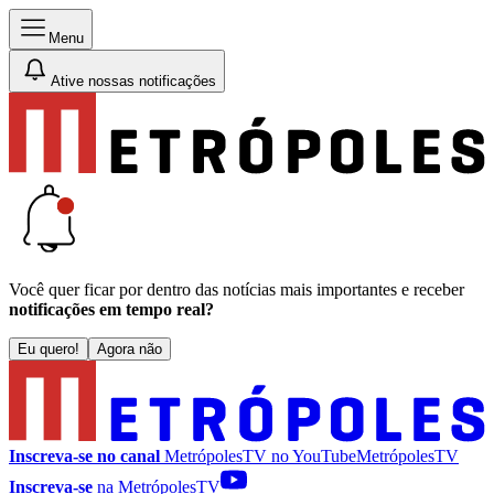
Menu
Ative nossas notificações
Você quer ficar por dentro das notícias mais importantes e receber
notificações em tempo real?
Eu quero!
Agora não
Inscreva-se no canal
MetrópolesTV no
YouTube
MetrópolesTV
Inscreva-se
na MetrópolesTV