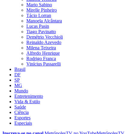
Mario Sabino
Mirelle Pinheiro
Tácio Lorran
Manoela Alcântara
Lucas Pasin
Tiago Pavinatto
Demétrio Vecchioli
Reinaldo Azevedo
Milena Teixeira
Alfredo Henrique
Rodrigo França
Vinícius Passarelli
Brasil
DF
SP
MG
Mundo
Entretenimento
Vida & Estilo
Saúde
Ciência
Esportes
Especiais
Inscreva-se no canal
MetrópolesTV no
YouTube
MetrópolesTV