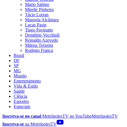
Mario Sabino
Mirelle Pinheiro
Tácio Lorran
Manoela Alcântara
Lucas Pasin
Tiago Pavinatto
Demétrio Vecchioli
Reinaldo Azevedo
Milena Teixeira
Rodrigo França
Brasil
DF
SP
MG
Mundo
Entretenimento
Vida & Estilo
Saúde
Ciência
Esportes
Especiais
Inscreva-se no canal
MetrópolesTV no
YouTube
MetrópolesTV
Inscreva-se
na MetrópolesTV