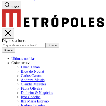
Busca
Digite sua busca
Buscar
Buscar
Últimas notícias
Colunistas
Lilian Tahan
Blog do Noblat
Carlos Carone
Andreza Matais
Claudia Meireles
Fábia Oliveira
Dinheiro & Negócios
Igor Gadelha
Ilca Maria Estevão
Isadora Teixeira