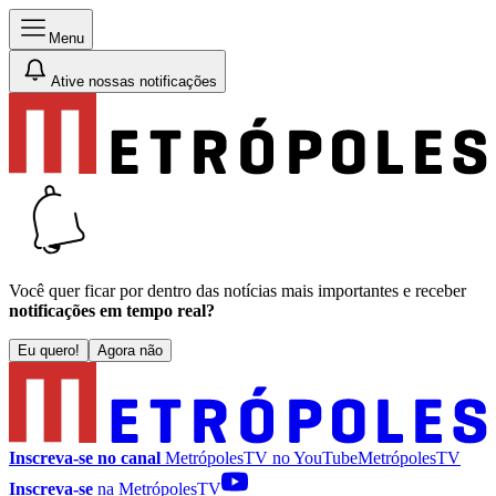
Menu
Ative nossas notificações
Você quer ficar por dentro das notícias mais importantes e receber
notificações em tempo real?
Eu quero!
Agora não
Inscreva-se no canal
MetrópolesTV no
YouTube
MetrópolesTV
Inscreva-se
na MetrópolesTV