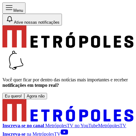
Menu
Ative nossas notificações
Você quer ficar por dentro das notícias mais importantes e receber
notificações em tempo real?
Eu quero!
Agora não
Inscreva-se no canal
MetrópolesTV no
YouTube
MetrópolesTV
Inscreva-se
na MetrópolesTV