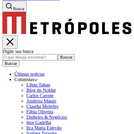
Busca
Digite sua busca
Buscar
Buscar
Últimas notícias
Colunistas
Lilian Tahan
Blog do Noblat
Carlos Carone
Andreza Matais
Claudia Meireles
Fábia Oliveira
Dinheiro & Negócios
Igor Gadelha
Ilca Maria Estevão
Isadora Teixeira