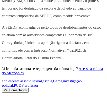
Médio (CEM) 01 do Gama soube dos acontecimentos, o professor
temporário foi desligado da escola e devolvido ao banco de
contratos temporários da SEEDF, como medida preventiva.
A SEEDF acompanha de perto todos os desdobramentos do caso,
colabora com as autoridades competentes e, por meio de sua
Corregedoria, já iniciou a apuração rigorosa dos fatos, em
conformidade com a Instrução Normativa nº 02/2021 da
Controladoria Geral do Distrito Federal.
Já leu todas as notas e reportagens da coluna hoje?
Acesse a coluna
do Metrópoles
.
adolescente
,
assédio sexual
,
escola
,
Gama
,
investigação
policial
,
PCDF
,
professor
Ver Comentários