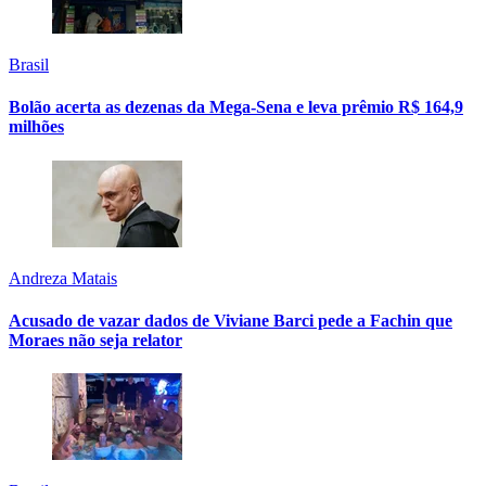
Brasil
Bolão acerta as dezenas da Mega-Sena e leva prêmio R$ 164,9
milhões
Andreza Matais
Acusado de vazar dados de Viviane Barci pede a Fachin que
Moraes não seja relator