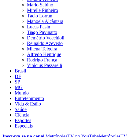
Mario Sabino
Mirelle Pinheiro
Tácio Lorran
Manoela Alcântara
Lucas Pasin
Tiago Pavinatto
Demétrio Vecchioli
Reinaldo Azevedo
Milena Teixeira
Alfredo Henrique
Rodrigo França
Vinícius Passarelli
Brasil
DF
SP
MG
Mundo
Entretenimento
Vida & Estilo
Saúde
Ciência
Esportes
Especiais
Inscreva-se no canal
MetrópolesTV no
YouTube
MetrópolesTV