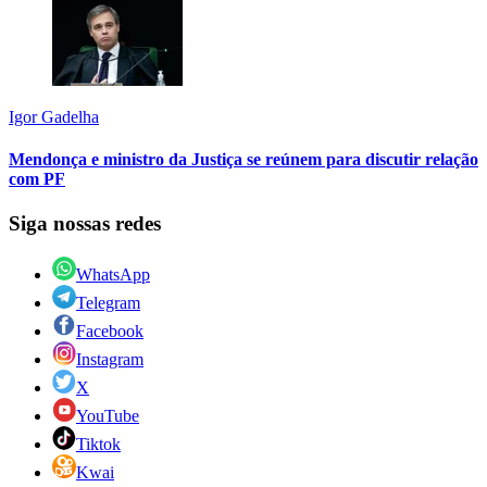
Igor Gadelha
Mendonça e ministro da Justiça se reúnem para discutir relação
com PF
Siga nossas redes
WhatsApp
Telegram
Facebook
Instagram
X
YouTube
Tiktok
Kwai