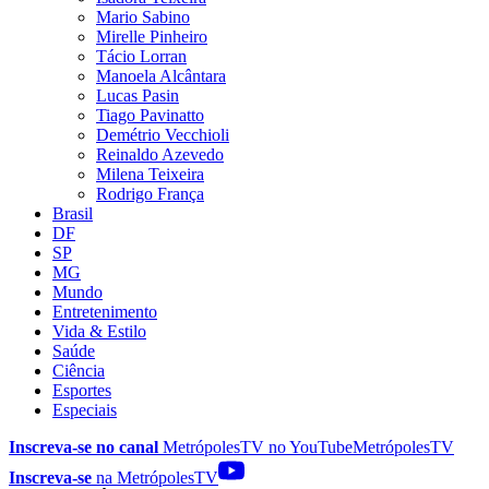
Mario Sabino
Mirelle Pinheiro
Tácio Lorran
Manoela Alcântara
Lucas Pasin
Tiago Pavinatto
Demétrio Vecchioli
Reinaldo Azevedo
Milena Teixeira
Rodrigo França
Brasil
DF
SP
MG
Mundo
Entretenimento
Vida & Estilo
Saúde
Ciência
Esportes
Especiais
Inscreva-se no canal
MetrópolesTV no
YouTube
MetrópolesTV
Inscreva-se
na MetrópolesTV