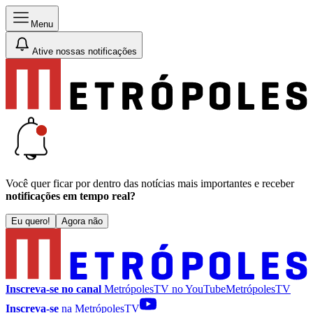
Menu
Ative nossas notificações
Você quer ficar por dentro das notícias mais importantes e receber
notificações em tempo real?
Eu quero!
Agora não
Inscreva-se no canal
MetrópolesTV no
YouTube
MetrópolesTV
Inscreva-se
na MetrópolesTV