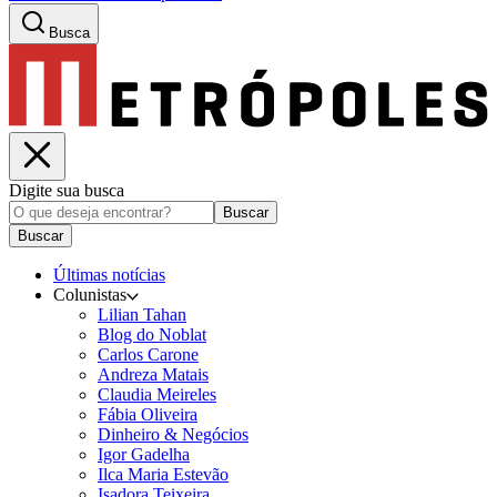
Busca
Digite sua busca
Buscar
Buscar
Últimas notícias
Colunistas
Lilian Tahan
Blog do Noblat
Carlos Carone
Andreza Matais
Claudia Meireles
Fábia Oliveira
Dinheiro & Negócios
Igor Gadelha
Ilca Maria Estevão
Isadora Teixeira