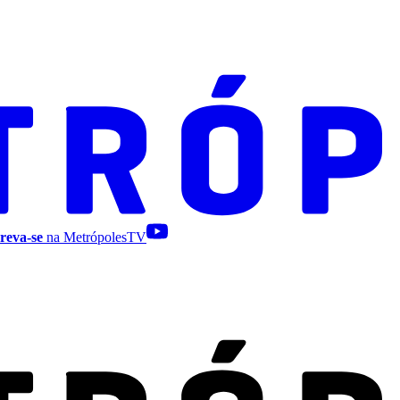
reva-se
na MetrópolesTV