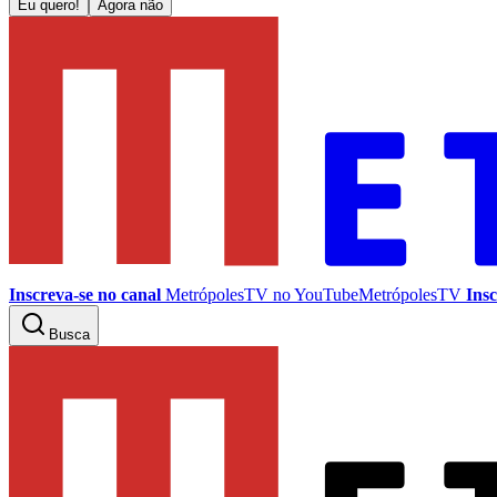
Eu quero!
Agora não
Inscreva-se no canal
MetrópolesTV no
YouTube
MetrópolesTV
Insc
Busca