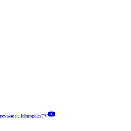
reva-se
na MetrópolesTV