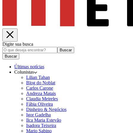
Digite sua busca
Buscar
Buscar
Últimas notícias
Colunistas
Lilian Tahan
Blog do Noblat
Carlos Carone
Andreza Matais
Claudia Meireles
Fábia Oliveira
Dinheiro & Negócios
Igor Gadelha
Ilca Maria Estevão
Isadora Teixeira
Mario Sabino