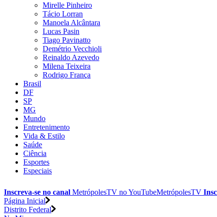
Mirelle Pinheiro
Tácio Lorran
Manoela Alcântara
Lucas Pasin
Tiago Pavinatto
Demétrio Vecchioli
Reinaldo Azevedo
Milena Teixeira
Rodrigo França
Brasil
DF
SP
MG
Mundo
Entretenimento
Vida & Estilo
Saúde
Ciência
Esportes
Especiais
Inscreva-se no canal
MetrópolesTV no
YouTube
MetrópolesTV
Insc
Página Inicial
Distrito Federal