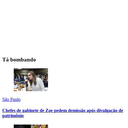
Tá bombando
São Paulo
Chefes de gabinete de Zoe pedem demissão após divulgação de
patrimônio