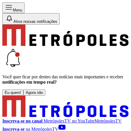
Menu
Ative nossas notificações
Você quer ficar por dentro das notícias mais importantes e receber
notificações em tempo real?
Eu quero!
Agora não
Inscreva-se no canal
MetrópolesTV no
YouTube
MetrópolesTV
Inscreva-se
na MetrópolesTV