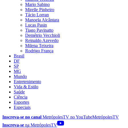
Mario Sabino
Mirelle Pinheiro
Tácio Lorran
Manoela Alcântara
Lucas Pasin
Tiago Pavinatto
Demétrio Vecchioli
Reinaldo Azevedo
Milena Teixeira
Rodrigo França
Brasil
DF
SP
MG
Mundo
Entretenimento
Vida & Estilo
Saúde
Ciência
Esportes
Especiais
Inscreva-se no canal
MetrópolesTV no
YouTube
MetrópolesTV
Inscreva-se
na MetrópolesTV