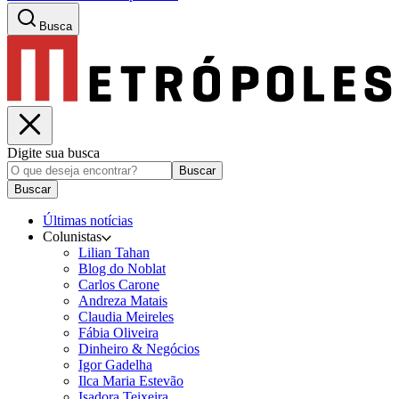
Busca
Digite sua busca
Buscar
Buscar
Últimas notícias
Colunistas
Lilian Tahan
Blog do Noblat
Carlos Carone
Andreza Matais
Claudia Meireles
Fábia Oliveira
Dinheiro & Negócios
Igor Gadelha
Ilca Maria Estevão
Isadora Teixeira