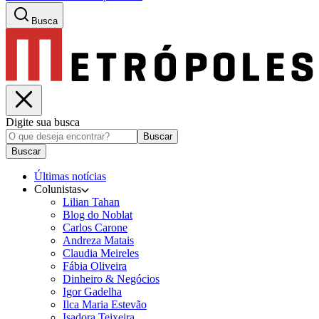
Busca
Digite sua busca
Buscar
Buscar
Últimas notícias
Colunistas
Lilian Tahan
Blog do Noblat
Carlos Carone
Andreza Matais
Claudia Meireles
Fábia Oliveira
Dinheiro & Negócios
Igor Gadelha
Ilca Maria Estevão
Isadora Teixeira