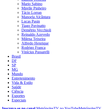
Mario Sabino
Mirelle Pinheiro
Tácio Lorran
Manoela Alcântara
Lucas Pasin
Tiago Pavinatto
Demétrio Vecchioli
Reinaldo Azevedo
Milena Teixeira
Alfredo Henrique
Rodrigo França
Vinícius Passarelli
Brasil
DF
SP
MG
Mundo
Entretenimento
Vida & Estilo
Saúde
Ciência
Esportes
Especiais
Inscreva-se no canal
MetrópolesTV no
YouTube
MetrópolesTV