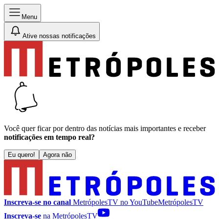
Menu
Ative nossas notificações
Você quer ficar por dentro das notícias mais importantes e receber
notificações em tempo real?
Eu quero!
Agora não
Inscreva-se no canal
MetrópolesTV no
YouTube
MetrópolesTV
Inscreva-se
na MetrópolesTV