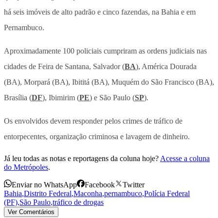
há seis imóveis de alto padrão e cinco fazendas, na Bahia e em
Pernambuco.
Aproximadamente 100 policiais cumpriram as ordens judiciais nas
cidades de Feira de Santana, Salvador (
BA
), América Dourada
(BA), Morpará (BA), Ibititá (BA), Muquém do São Francisco (BA),
Brasília (
DF
), Ibimirim (
PE
) e São Paulo (
SP
).
Os envolvidos devem responder pelos crimes de tráfico de
entorpecentes, organização criminosa e lavagem de dinheiro.
Já leu todas as notas e reportagens da coluna hoje?
Acesse a coluna
do Metrópoles
.
Enviar no WhatsApp
Facebook
Twitter
Bahia
,
Distrito Federal
,
Maconha
,
pernambuco
,
Polícia Federal
(PF)
,
São Paulo
,
tráfico de drogas
Ver Comentários