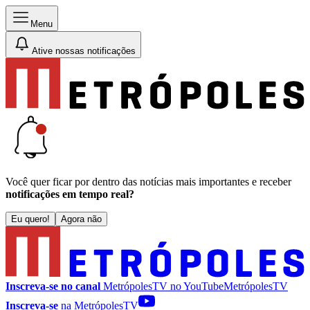
Menu
Ative nossas notificações
Você quer ficar por dentro das notícias mais importantes e receber
notificações em tempo real?
Eu quero!
Agora não
Inscreva-se no canal
MetrópolesTV no
YouTube
MetrópolesTV
Inscreva-se
na MetrópolesTV