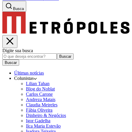
Busca
Digite sua busca
Buscar
Buscar
Últimas notícias
Colunistas
Lilian Tahan
Blog do Noblat
Carlos Carone
Andreza Matais
Claudia Meireles
Fábia Oliveira
Dinheiro & Negócios
Igor Gadelha
Ilca Maria Estevão
Isadora Teixeira