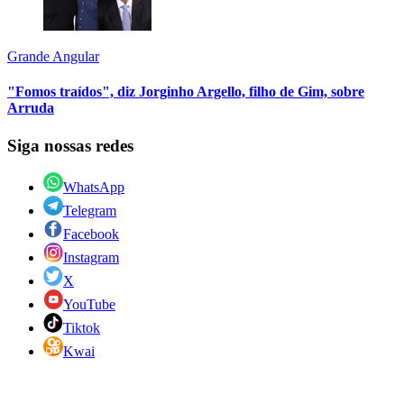
Grande Angular
"Fomos traídos", diz Jorginho Argello, filho de Gim, sobre
Arruda
Siga nossas redes
WhatsApp
Telegram
Facebook
Instagram
X
YouTube
Tiktok
Kwai