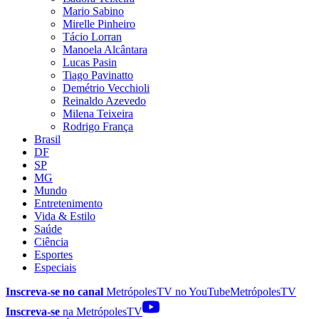
Mario Sabino
Mirelle Pinheiro
Tácio Lorran
Manoela Alcântara
Lucas Pasin
Tiago Pavinatto
Demétrio Vecchioli
Reinaldo Azevedo
Milena Teixeira
Rodrigo França
Brasil
DF
SP
MG
Mundo
Entretenimento
Vida & Estilo
Saúde
Ciência
Esportes
Especiais
Inscreva-se no canal
MetrópolesTV no
YouTube
MetrópolesTV
Inscreva-se
na MetrópolesTV